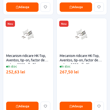
Adauga
Adauga
Nou
Nou
Mecanism ridicare HK-Top,
Mecanism ridicare HK-Top,
Aventos, tip-on, factor de
Aventos, tip-on, factor de
putere 2300, alb, Blum
putere 2500, alb, Blum
In stoc
In stoc
pentru casa si proiecte
pentru casa si proiecte
252,63 lei
267,50 lei
eficiente
eficiente
Adauga
Adauga