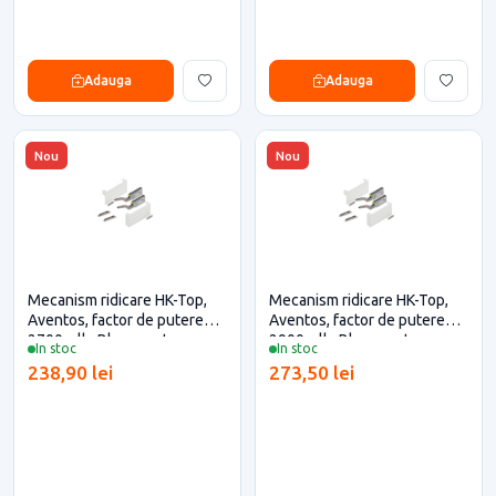
Adauga
Adauga
Nou
Nou
Mecanism ridicare HK-Top,
Mecanism ridicare HK-Top,
Aventos, factor de putere
Aventos, factor de putere
2700, alb, Blum pentru casa
2900, alb, Blum pentru casa
In stoc
In stoc
si proiecte eficiente
si proiecte eficiente
238,90 lei
273,50 lei