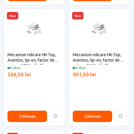
Nou
Nou
Mecanism ridicare HK-Top,
Mecanism ridicare HK-Top,
Aventos, tip-on, factor de
Aventos, tip-on, factor de
putere 2700, alb, Blum
putere 2900, alb, Blum
In stoc
In stoc
pentru casa si proiecte
pentru casa si proiecte
266,50 lei
301,50 lei
eficiente
eficiente
Adauga
Adauga