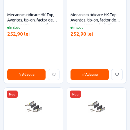
Mecanism ridicare HK-Top,
Mecanism ridicare HK-Top,
Aventos, tip-on, factor de
Aventos, tip-on, factor de
putere 2300, antrcit, Blum
putere 2500, antrcit, Blum
In stoc
In stoc
pentru casa si proiecte
pentru casa si proiecte
252,90 lei
252,90 lei
eficiente
eficiente
Adauga
Adauga
Nou
Nou