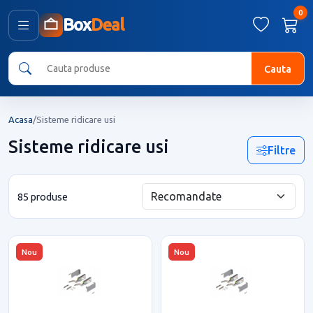
0
Box
Deal
Cauta
Acasa
/
Sisteme ridicare usi
Sisteme ridicare usi
Filtre
85 produse
Nou
Nou