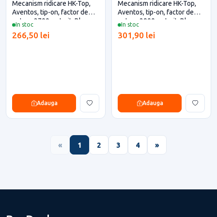
Mecanism ridicare HK-Top,
Mecanism ridicare HK-Top,
Aventos, tip-on, factor de
Aventos, tip-on, factor de
putere 2700, antrcit, Blum
putere 2900, antrcit, Blum
In stoc
In stoc
pentru casa si proiecte
pentru casa si proiecte
266,50 lei
301,90 lei
eficiente
eficiente
Adauga
Adauga
«
1
2
3
4
»