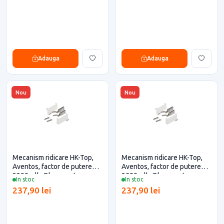
Adauga
Adauga
Nou
Nou
Mecanism ridicare HK-Top,
Mecanism ridicare HK-Top,
Aventos, factor de putere
Aventos, factor de putere
2300, alb, Blum pentru casa
2500, alb, Blum pentru casa
In stoc
In stoc
si proiecte eficiente
si proiecte eficiente
237,90 lei
237,90 lei