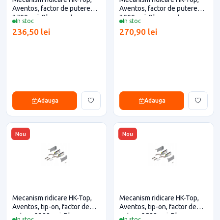
Aventos, factor de putere
Aventos, factor de putere
2700, gri, Blum pentru casa
2900, gri, Blum pentru casa
In stoc
In stoc
si proiecte eficiente
si proiecte eficiente
236,50 lei
270,90 lei
Adauga
Adauga
Nou
Nou
Mecanism ridicare HK-Top,
Mecanism ridicare HK-Top,
Aventos, tip-on, factor de
Aventos, tip-on, factor de
putere 2300, gri, Blum
putere 2500, gri, Blum
In stoc
In stoc