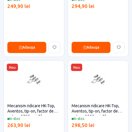
pentru casa si proiecte
pentru casa si proiecte
249,90 lei
294,90 lei
eficiente
eficiente
Adauga
Adauga
Nou
Nou
Mecanism ridicare HK-Top,
Mecanism ridicare HK-Top,
Aventos, tip-on, factor de
Aventos, tip-on, factor de
putere 2700, gri, Blum
putere 2900, gri, Blum
In stoc
In stoc
pentru casa si proiecte
pentru casa si proiecte
263,90 lei
298,50 lei
eficiente
eficiente