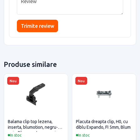
Trimite review
Produse similare
Nou
Nou
Balama clip top lezena,
Placuta dreapta clip, H0, cu
inserta, blumotion, negru-
diblu Expando, FI 5mm, Blum
onix, Blum pentru casa si
In stoc
In stoc
proiecte eficiente