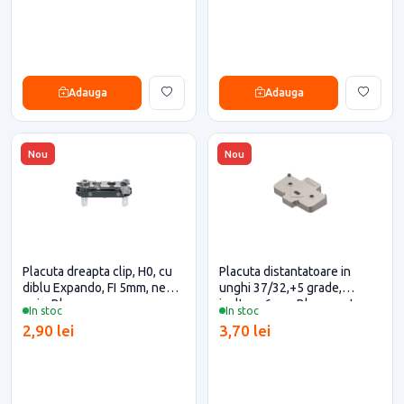
Adauga
Adauga
Nou
Nou
Placuta dreapta clip, H0, cu
Placuta distantatoare in
diblu Expando, FI 5mm, negru
unghi 37/32,+5 grade,
onix, Blum
inaltare 6mm, Blum pentru
In stoc
In stoc
casa si proiecte eficiente
2,90 lei
3,70 lei