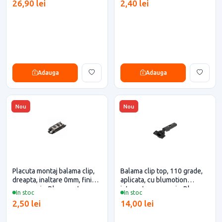
26,90 lei
2,40 lei
Adauga
Adauga
Nou
Nou
Placuta montaj balama clip,
Balama clip top, 110 grade,
dreapta, inaltare 0mm, finisaj
aplicata, cu blumotion
negru onix, Blum pentru casa
integrat, negru onix, Blum
In stoc
In stoc
si proiecte eficiente
2,50 lei
14,00 lei