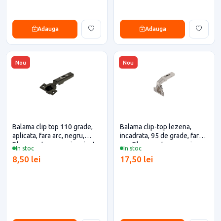
Adauga
Adauga
Nou
Nou
Balama clip top 110 grade,
Balama clip-top lezena,
aplicata, fara arc, negru,
incadrata, 95 de grade, fara
Blum pentru casa si proiecte
arc, Blum pentru casa si
In stoc
In stoc
eficiente
proiecte eficiente
8,50 lei
17,50 lei