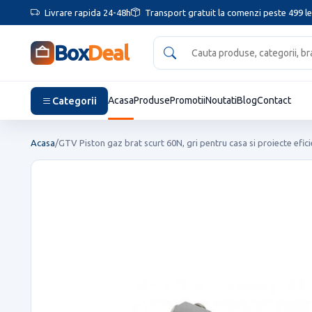
Livrare rapida 24-48h
Transport gratuit la comenzi peste 499 le
Box
Deal
Categorii
Acasa
Produse
Promotii
Noutati
Blog
Contact
Acasa
/
GTV Piston gaz brat scurt 60N, gri pentru casa si proiecte efic