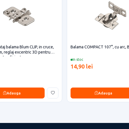
taj balama Blum CLIP, in cruce,
Balama COMPACT 107°, cu arc, 
m, reglaj excentric 3D pentru
ecte eficiente
In stoc
14,90 lei
Adauga
Adauga