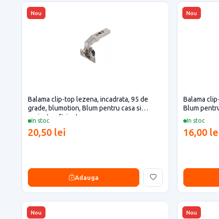
Nou
Nou
Balama clip-top lezena, incadrata, 95 de
Balama clip
grade, blumotion, Blum pentru casa si
Blum pentru
proiecte eficiente
In stoc
In stoc
20,50 lei
16,00 le
Adauga
Nou
Nou