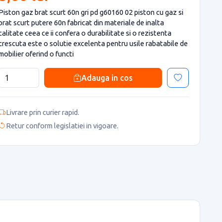
Piston gaz brat scurt 60n gri pd g60160 02 piston cu gaz si
brat scurt putere 60n fabricat din materiale de inalta
calitate ceea ce ii confera o durabilitate si o rezistenta
crescuta este o solutie excelenta pentru usile rabatabile de
mobilier oferind o functi
Adauga in cos
Livrare prin curier rapid.
Retur conform legislatiei in vigoare.