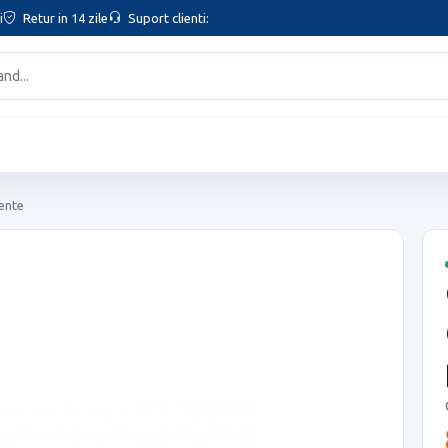
i
Retur in 14 zile
Suport clienti:
iente