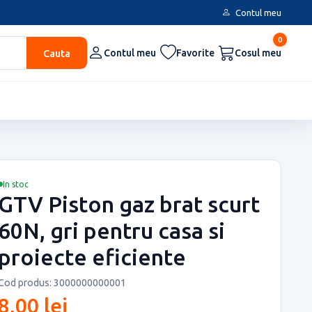
Contul meu
0
Cauta
Contul meu
Favorite
Cosul meu
In stoc
GTV Piston gaz brat scurt
60N, gri pentru casa si
proiecte eficiente
Cod produs: 3000000000001
8,00 lei