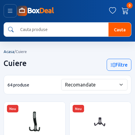
0
Box
Deal
Cauta
Acasa
/
Cuiere
Cuiere
Filtre
64 produse
Nou
Nou