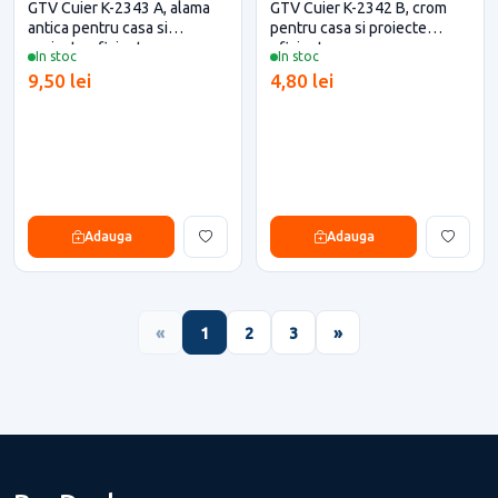
GTV Cuier K-2343 A, alama
GTV Cuier K-2342 B, crom
antica pentru casa si
pentru casa si proiecte
proiecte eficiente
eficiente
In stoc
In stoc
9,50 lei
4,80 lei
Adauga
Adauga
«
1
2
3
»