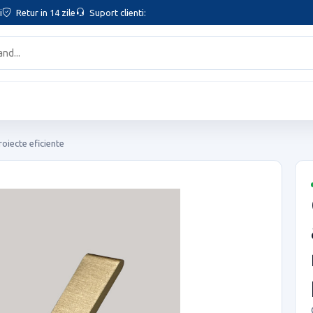
i
Retur in 14 zile
Suport clienti:
roiecte eficiente