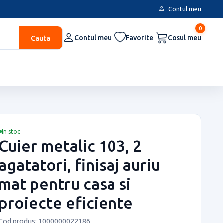
Contul meu
0
Cauta
Contul meu
Favorite
Cosul meu
In stoc
Cuier metalic 103, 2
agatatori, finisaj auriu
mat pentru casa si
proiecte eficiente
Cod produs: 1000000022186