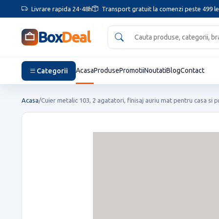
Livrare rapida 24-48h
Transport gratuit la comenzi peste 499 le
Box
Deal
Categorii
Acasa
Produse
Promotii
Noutati
Blog
Contact
Acasa
/
Cuier metalic 103, 2 agatatori, finisaj auriu mat pentru casa si p