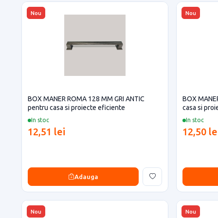
Nou
Nou
BOX MANER ROMA 128 MM GRI ANTIC
BOX MANER
pentru casa si proiecte eficiente
casa si proi
In stoc
In stoc
12,51 lei
12,50 le
Adauga
Nou
Nou