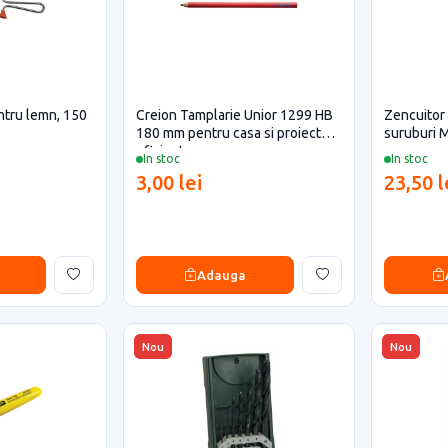
ntru lemn, 150
Creion Tamplarie Unior 1299 HB
Zencuitor
180 mm pentru casa si proiecte
suruburi 
eficiente
In stoc
In stoc
3,00 lei
23,50 l
Adauga
Nou
Nou