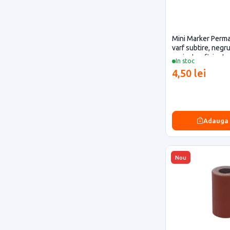
Mini Marker Perma
varf subtire, negr
proiecte eficiente
In stoc
4,50 lei
Adauga
Nou