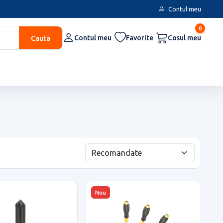
Contul meu
0
Cauta
Contul meu
Favorite
Cosul meu
Nou