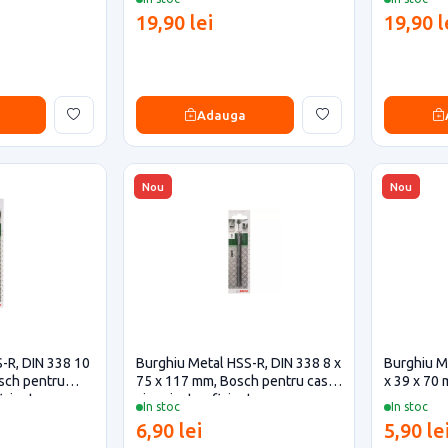
19,90 lei
19,90 l
Adauga
Nou
Nou
-R, DIN 338 10
Burghiu Metal HSS-R, DIN 338 8 x
Burghiu M
sch pentru
75 x 117 mm, Bosch pentru casa
x 39 x 70 
ficiente
si proiecte eficiente
In stoc
In stoc
6,90 lei
5,90 le