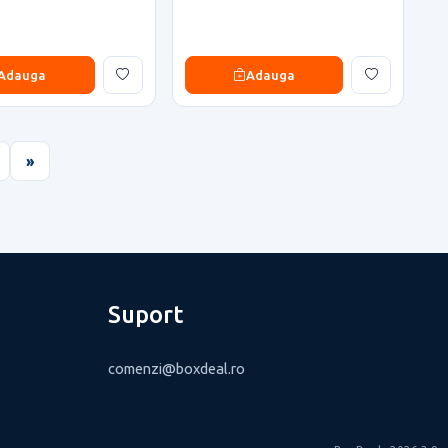
Adauga
Adauga
»
Suport
comenzi@boxdeal.ro