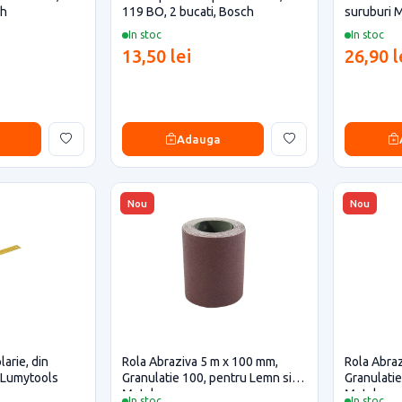
ch
119 BO, 2 bucati, Bosch
suruburi 
In stoc
In stoc
13,50 lei
26,90 l
Adauga
Nou
Nou
arie, din
Rola Abraziva 5 m x 100 mm,
Rola Abra
 Lumytools
Granulatie 100, pentru Lemn si
Granulatie
Metal
Metal
In stoc
In stoc