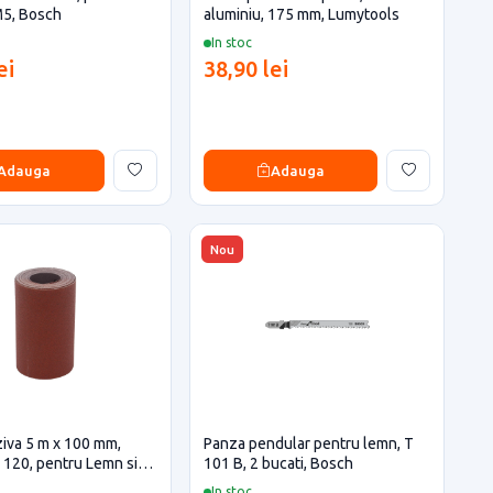
M5, Bosch
aluminiu, 175 mm, Lumytools
In stoc
ei
38,90 lei
Adauga
Adauga
Nou
ziva 5 m x 100 mm,
Panza pendular pentru lemn, T
 120, pentru Lemn si
101 B, 2 bucati, Bosch
In stoc