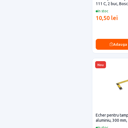
111 C, 2 buc, Bos
In stoc
10,50 lei
Adauga
Nou
Echer pentru tampl
aluminiu, 300 mm,
In stoc