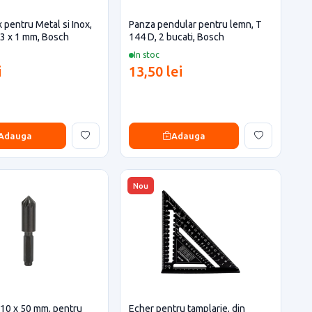
 pentru Metal si Inox,
Panza pendular pentru lemn, T
23 x 1 mm, Bosch
144 D, 2 bucati, Bosch
In stoc
i
13,50 lei
Adauga
Adauga
Nou
 10 x 50 mm, pentru
Echer pentru tamplarie, din