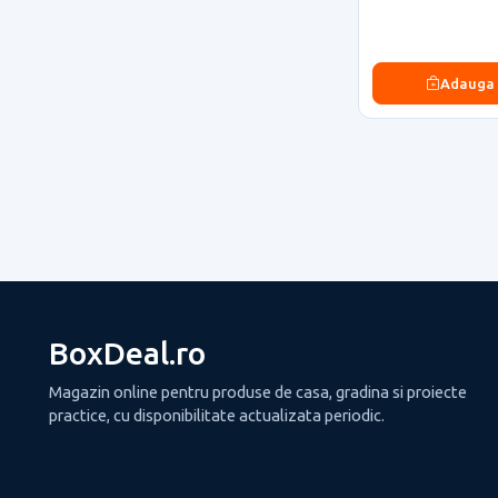
Adauga
BoxDeal.ro
Magazin online pentru produse de casa, gradina si proiecte
practice, cu disponibilitate actualizata periodic.