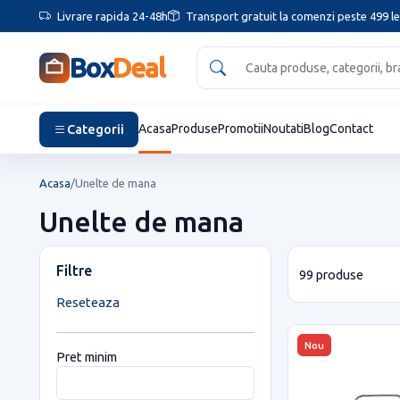
Livrare rapida 24-48h
Transport gratuit la comenzi peste 499 le
Box
Deal
Categorii
Acasa
Produse
Promotii
Noutati
Blog
Contact
Acasa
/
Unelte de mana
Unelte de mana
Filtre
99 produse
Reseteaza
Nou
Pret minim