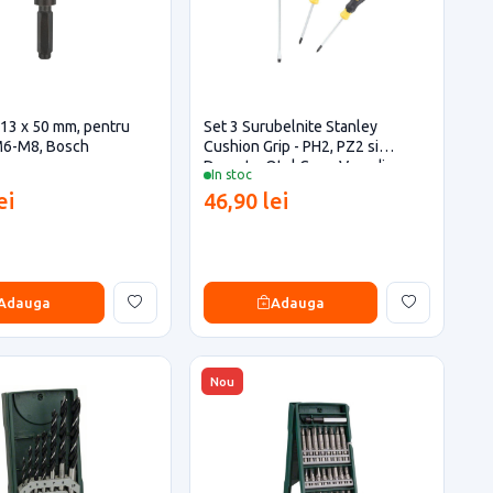
 13 x 50 mm, pentru
Set 3 Surubelnite Stanley
M6-M8, Bosch
Cushion Grip - PH2, PZ2 si
Dreapta, Otel Crom Vanadiu
In stoc
ei
46,90 lei
Adauga
Adauga
Nou