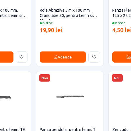
 x 100 mm,
Rola Abraziva 5 m x 100 mm,
Panza Flex
entru Lemn si
Granulatie 80, pentru Lemn si
125 x 22.
Metal
In stoc
In stoc
19,90 lei
4,50 le
Adauga
Nou
Nou
ntru lemn, TE
Panza pendular pentru lemn, T
Zencuitor