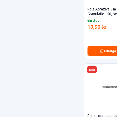
Rola Abraziva 5 m
Granulatie 150, p
Metal
In stoc
19,90 lei
Adauga
Nou
Panza pendular pe