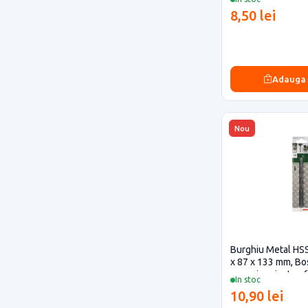
8,50 lei
Adauga
Nou
Burghiu Metal HSS
x 87 x 133 mm, Bo
casa si proiecte e
In stoc
10,90 lei