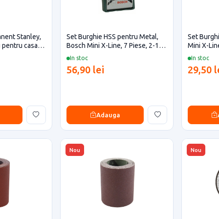
nent Stanley,
Set Burghie HSS pentru Metal,
Set Burgh
u pentru casa si
Bosch Mini X-Line, 7 Piese, 2-10
Mini X-Lin
mm
In stoc
In stoc
56,90 lei
29,50 l
Adauga
Nou
Nou