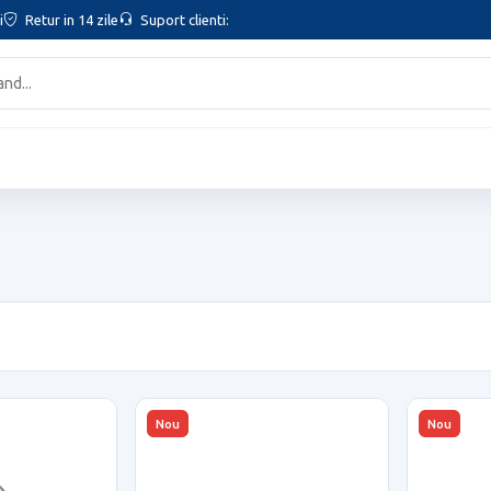
i
Retur in 14 zile
Suport clienti:
Nou
Nou