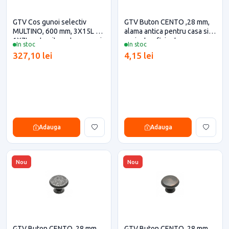
GTV Cos gunoi selectiv
GTV Buton CENTO ,28 mm,
MULTINO, 600 mm, 3X15L +
alama antica pentru casa si
1X7L, antracit pentru casa si
proiecte eficiente
In stoc
In stoc
proiecte eficiente
327,10 lei
4,15 lei
Adauga
Adauga
Nou
Nou
GTV Buton CENTO ,28 mm,
GTV Buton CENTO ,28 mm,