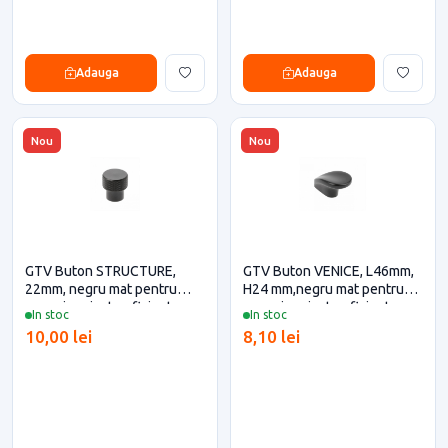
Adauga
Adauga
Nou
Nou
GTV Buton STRUCTURE,
GTV Buton VENICE, L46mm,
22mm, negru mat pentru
H24 mm,negru mat pentru
casa si proiecte eficiente
casa si proiecte eficiente
In stoc
In stoc
10,00 lei
8,10 lei