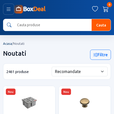
0
Box
Deal
Cauta
Acasa
/
Noutati
Noutati
Filtre
2461 produse
Nou
Nou