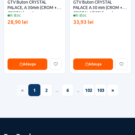
GTV Buton CRYSTAL
GTV Buton CRYSTAL
PALACE, A 30mm (CROM +
PALACE A 30 mm (CROM +
CRISTAL) pentru casa si
CRISTAL NEGRU) pentru casa
In stoc
In stoc
proiecte eficiente
si proiecte eficiente
28,90 lei
33,93 lei
Adauga
Adauga
«
1
2
...
6
...
102
103
»