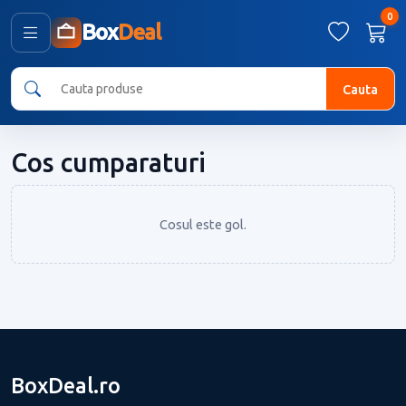
0
Box
Deal
Cauta
Cos cumparaturi
Cosul este gol.
BoxDeal.ro