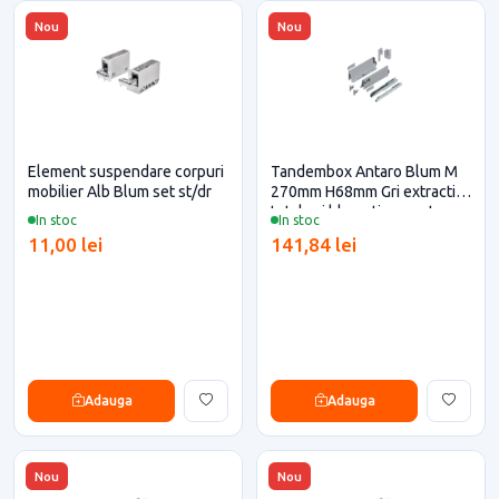
Nou
Nou
Element suspendare corpuri
Tandembox Antaro Blum M
mobilier Alb Blum set st/dr
270mm H68mm Gri extractie
totala si blumotion pentru
In stoc
In stoc
casa si proiecte eficiente
11,00 lei
141,84 lei
Adauga
Adauga
Nou
Nou