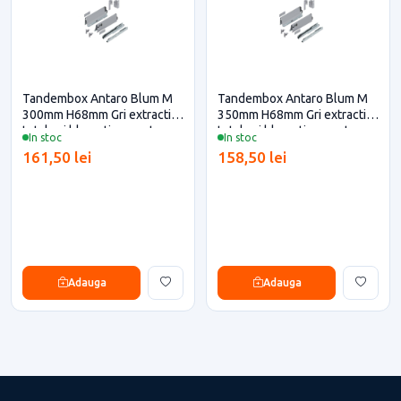
Tandembox Antaro Blum M
Tandembox Antaro Blum M
300mm H68mm Gri extractie
350mm H68mm Gri extractie
totala si blumotion pentru
totala si blumotion pentru
In stoc
In stoc
casa si proiecte eficiente
casa si proiecte eficiente
161,50 lei
158,50 lei
Adauga
Adauga