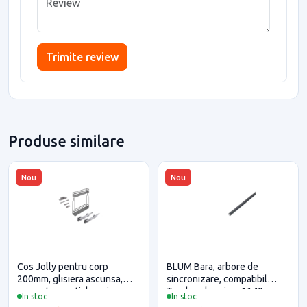
Trimite review
Produse similare
Nou
Nou
Cos Jolly pentru corp
BLUM Bara, arbore de
200mm, glisiera ascunsa,
sincronizare, compatibil
separatoare sticle, gri
Tandem, lungime 1140 mm
In stoc
In stoc
antracit,
pentru casa si proiecte