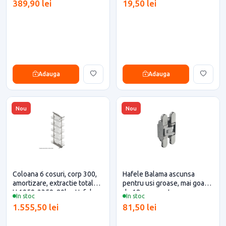
389,90 lei
19,50 lei
eficiente
Adauga
Adauga
Nou
Nou
Coloana 6 cosuri, corp 300,
Hafele Balama ascunsa
amortizare, extractie totala,
pentru usi groase, mai goase
H 1959-2359, 80kg, Hafele
de 18mm, montare ascunsa,
In stoc
In stoc
pentru casa si proiecte
placute de acoperire
1.555,50 lei
81,50 lei
eficiente