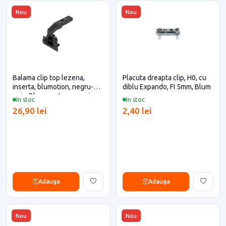
Nou
Nou
Balama clip top lezena,
Placuta dreapta clip, H0, cu
inserta, blumotion, negru-
diblu Expando, FI 5mm, Blum
onix, Blum pentru casa si
In stoc
In stoc
proiecte eficiente
26,90 lei
2,40 lei
Adauga
Adauga
Nou
Nou