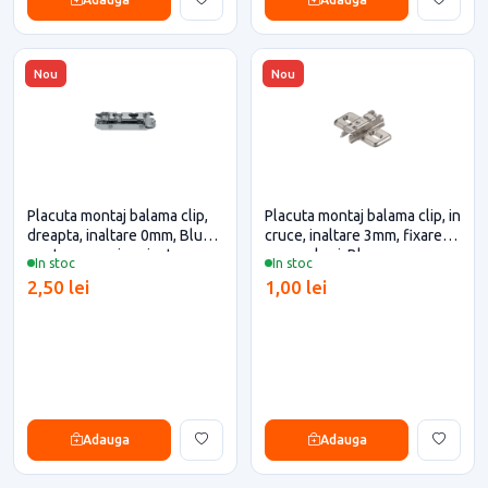
Nou
Nou
Placuta montaj balama clip,
Placuta montaj balama clip, in
dreapta, inaltare 0mm, Blum
cruce, inaltare 3mm, fixare
pentru casa si proiecte
cu suruburi, Blum
In stoc
In stoc
eficiente
2,50 lei
1,00 lei
Adauga
Adauga