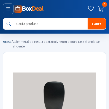
0
Box
Deal
Cauta
Acasa
/
Cuier metalic 8143L, 3 agatatori, negru pentru casa si proiecte
eficiente