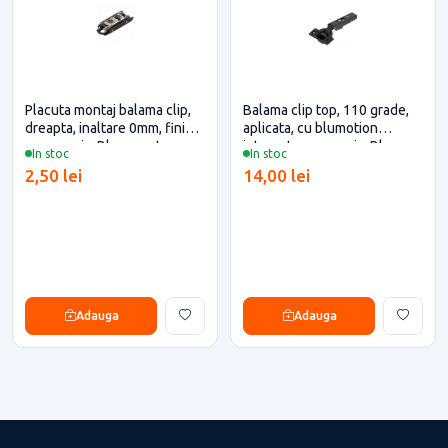
Placuta montaj balama clip,
Balama clip top, 110 grade,
dreapta, inaltare 0mm, finisaj
aplicata, cu blumotion
negru onix, Blum pentru casa
integrat, negru onix, Blum
In stoc
In stoc
si proiecte eficiente
2,50 lei
14,00 lei
Adauga
Adauga