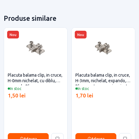
Produse similare
Nou
Nou
Placuta balama clip, in cruce,
Placuta balama clip, in cruce,
H-0mm nichelat, cu diblu,
H-3mm, nichelat, expando,
expando Blum
Blum pentru casa si proiecte
In stoc
In stoc
eficiente
1,50 lei
1,70 lei
Adauga
Adauga