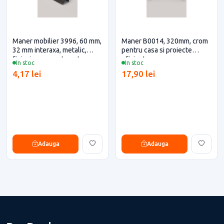
Maner mobilier 3996, 60 mm,
Maner B0014, 320mm, crom
32 mm interaxa, metalic,
pentru casa si proiecte
finisaj negru mat pentru casa
eficiente
In stoc
In stoc
si proiecte eficiente
4,17 lei
17,90 lei
Adauga
Adauga