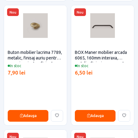
Nou
Nou
Buton mobilier lacrima 7789,
BOX Maner mobilier arcada
metalic, finisaj auriu pentru
6065, 160mm interaxa,
casa si proiecte eficiente
metalic, finisaj negru pentru
In stoc
In stoc
casa si proiecte eficiente
7,90 lei
6,50 lei
Adauga
Adauga
Nou
Nou