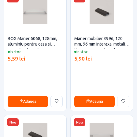
BOX Maner 6068, 128mm,
Maner mobilier 3996, 120
aluminiu pentru casa si
mm, 96 mm interaxa, metalic,
proiecte eficiente
finisaj negru mat pentru casa
In stoc
In stoc
si proiecte eficiente
5,59 lei
5,90 lei
Adauga
Adauga
Nou
Nou