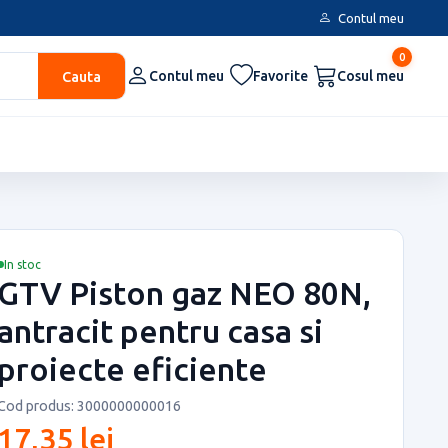
Contul meu
0
Cauta
Contul meu
Favorite
Cosul meu
In stoc
GTV Piston gaz NEO 80N,
antracit pentru casa si
proiecte eficiente
Cod produs: 3000000000016
17,35 lei