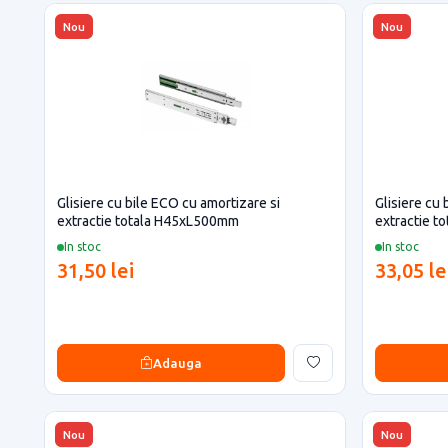
Nou
Nou
Glisiere cu bile ECO cu amortizare si
Glisiere cu 
extractie totala H45xL500mm
extractie 
In stoc
In stoc
31,50 lei
33,05 le
Adauga
Nou
Nou