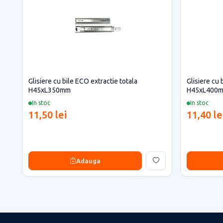
Glisiere cu bile ECO extractie totala
Glisiere cu 
H45xL350mm
H45xL400
In stoc
In stoc
11,50 lei
11,40 le
Adauga