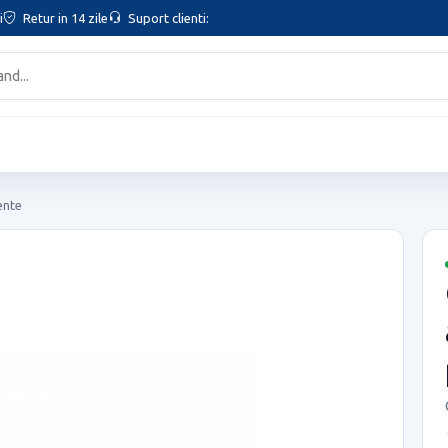
i
Retur in 14 zile
Suport clienti:
ente