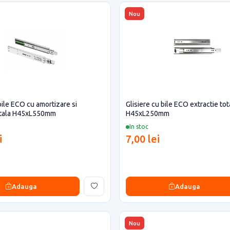
Nou
bile ECO cu amortizare si
Glisiere cu bile ECO extractie tot
totala H45xL550mm
H45xL250mm
In stoc
i
7,00 lei
Adauga
Adauga
Nou