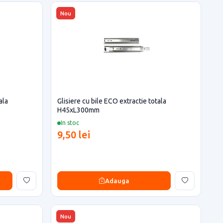
Nou
ala
Glisiere cu bile ECO extractie totala
H45xL300mm
In stoc
9,50 lei
Adauga
Nou