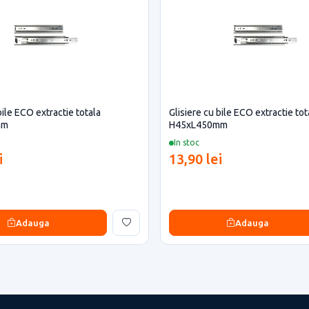
bile ECO extractie totala
Glisiere cu bile ECO extractie tot
mm
H45xL450mm
In stoc
i
13,90 lei
Adauga
Adauga