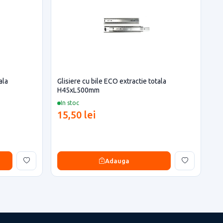
ala
Glisiere cu bile ECO extractie totala
H45xL500mm
In stoc
15,50 lei
Adauga