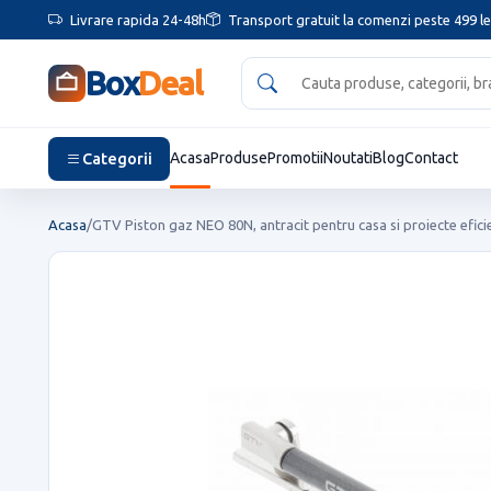
Livrare rapida 24-48h
Transport gratuit la comenzi peste 499 le
Box
Deal
Categorii
Acasa
Produse
Promotii
Noutati
Blog
Contact
Acasa
/
GTV Piston gaz NEO 80N, antracit pentru casa si proiecte efici