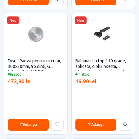
Nou
Nou
Disc - Panza pentru circular,
Balama clip top 110 grade,
300x30mm, 96 dinti, G
aplicata, diblu inserta,
3.2mm, PAL-MDF, Freud
blumotion, placuta dreapta,
In stoc
In stoc
Neagru Onix, Blum pentru
472,90 lei
19,90 lei
casa si proiecte eficiente
Adauga
Adauga