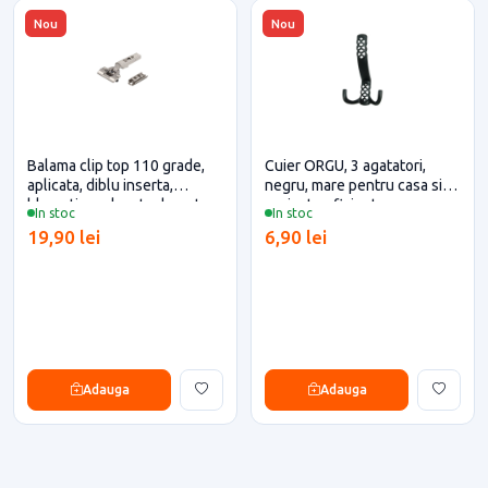
Nou
Nou
Balama clip top 110 grade,
Cuier ORGU, 3 agatatori,
aplicata, diblu inserta,
negru, mare pentru casa si
blumotion, placuta dreapta,
proiecte eficiente
In stoc
In stoc
Nichelata, Blum pentru casa
19,90 lei
6,90 lei
si proiecte eficiente
Adauga
Adauga