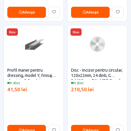
Adauga
Adauga
Nou
Nou
Profil maner pentru
Disc - Incizor pentru circular,
dressing, model Y, finisaj
120x22mm, 24 dinti, G
aluminiu, 2.5 metri
3.1/4.3mm, PAL-MDF, Freud
In stoc
In stoc
41,50 lei
210,50 lei
Adauga
Adauga