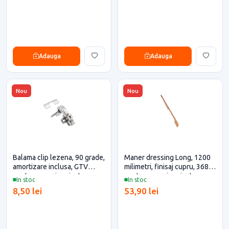
Adauga
Adauga
Nou
Nou
Balama clip lezena, 90 grade,
Maner dressing Long, 1200
amortizare inclusa, GTV
milimetri, finisaj cupru, 368x3
pentru casa si proiecte
pentru casa si proiecte
In stoc
In stoc
eficiente
eficiente
8,50 lei
53,90 lei