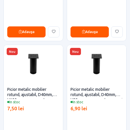
Adauga
Adauga
Nou
Nou
Picior metalic mobilier
Picior metalic mobilier
rotund, ajustabil, D40mm,
rotund, ajustabil, D40mm,
H100mm, negru pentru casa
H80mm, negru pentru casa si
In stoc
In stoc
si proiecte eficiente
proiecte eficiente
7,50 lei
6,90 lei