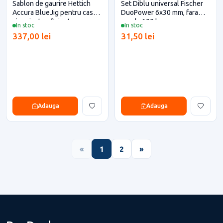
Sablon de gaurire Hettich
Set Diblu universal Fischer
Accura BlueJig pentru casa
DuoPower 6x30 mm, fara
si proiecte eficiente
surub, 100 buc
In stoc
In stoc
337,00 lei
31,50 lei
Adauga
Adauga
«
1
2
»