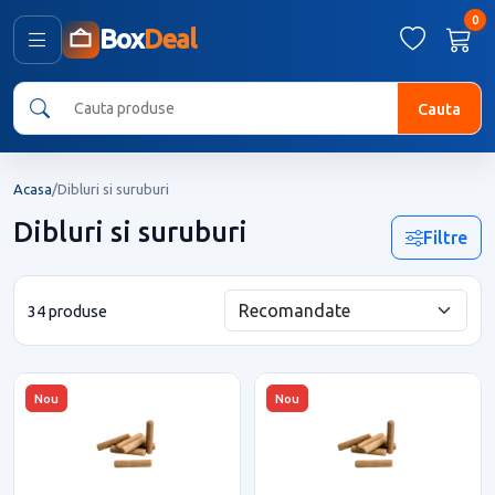
0
Box
Deal
Cauta
Acasa
/
Dibluri si suruburi
Dibluri si suruburi
Filtre
34 produse
Nou
Nou