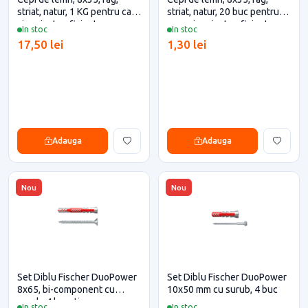
striat, natur, 1 KG pentru casa
striat, natur, 20 buc pentru
si proiecte eficiente
casa si proiecte eficiente
In stoc
In stoc
17,50 lei
1,30 lei
Adauga
Adauga
Nou
Nou
Set Diblu Fischer DuoPower
Set Diblu Fischer DuoPower
8x65, bi-component cu
10x50 mm cu surub, 4 buc
surub, 4 bucati
In stoc
In stoc