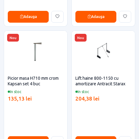
Adauga
Adauga
Nou
Nou
Picior masa H710 mm crom
Lift haine 800-1150 cu
Kapsan set 4 buc
amortizare Antracit Starax
In stoc
In stoc
135,13 lei
204,38 lei