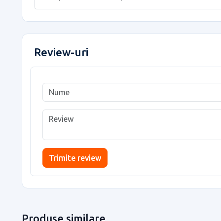
Review-uri
Trimite review
Produse similare