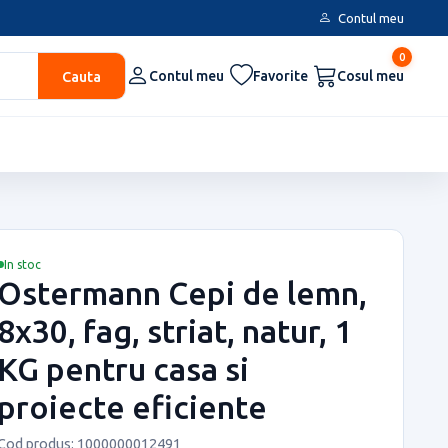
Contul meu
0
Cauta
Contul meu
Favorite
Cosul meu
In stoc
Ostermann Cepi de lemn,
8x30, fag, striat, natur, 1
KG pentru casa si
proiecte eficiente
Cod produs: 1000000012491