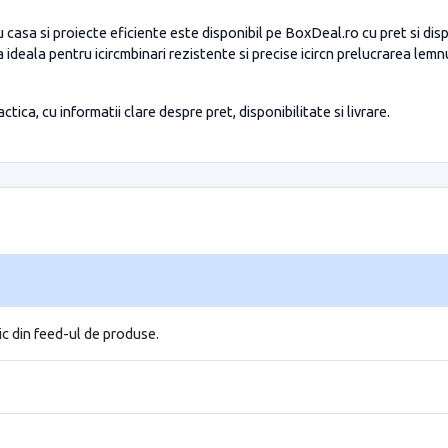
 casa si proiecte eficiente este disponibil pe BoxDeal.ro cu pret si dis
 ideala pentru icircmbinari rezistente si precise icircn prelucrarea lemn
tica, cu informatii clare despre pret, disponibilitate si livrare.
ic din feed-ul de produse.