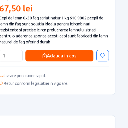
67,50 lei
Cepi de lemn 8x30 fag striat natur 1 kg 610 9802 pcepii de
lemn din fag sunt solutia ideala pentru icircmbinari
rezistente si precise icircn prelucrarea lemnului striati
pentru o aderenta sporita acesti cepi sunt fabricati din lemn
natural de fag oferind durab
Adauga in cos
Livrare prin curier rapid.
Retur conform legislatiei in vigoare.