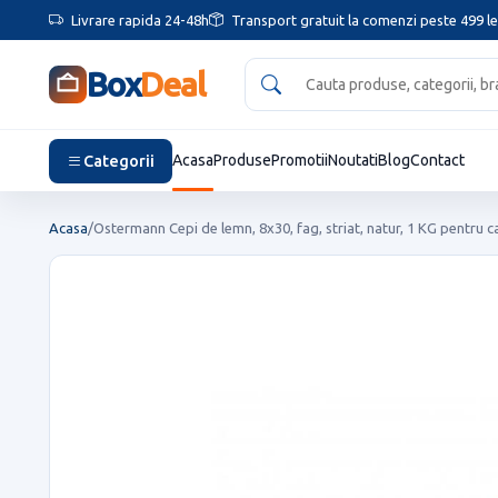
Livrare rapida 24-48h
Transport gratuit la comenzi peste 499 le
Box
Deal
Categorii
Acasa
Produse
Promotii
Noutati
Blog
Contact
Acasa
/
Ostermann Cepi de lemn, 8x30, fag, striat, natur, 1 KG pentru ca