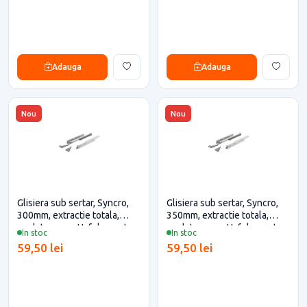
Adauga
Adauga
Nou
Nou
Glisiera sub sertar, Syncro,
Glisiera sub sertar, Syncro,
300mm, extractie totala,
350mm, extractie totala,
push to open, Hafele pentru
push to open, Hafele pentru
In stoc
In stoc
casa si proiecte eficiente
casa si proiecte eficiente
59,50 lei
59,50 lei