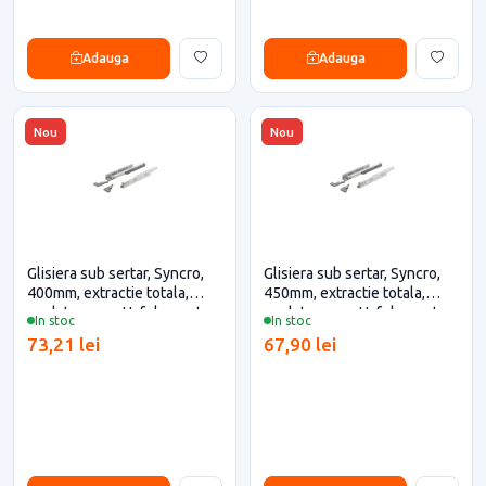
Adauga
Adauga
Nou
Nou
Glisiera sub sertar, Syncro,
Glisiera sub sertar, Syncro,
400mm, extractie totala,
450mm, extractie totala,
push to open, Hafele pentru
push to open, Hafele pentru
In stoc
In stoc
casa si proiecte eficiente
casa si proiecte eficiente
73,21 lei
67,90 lei