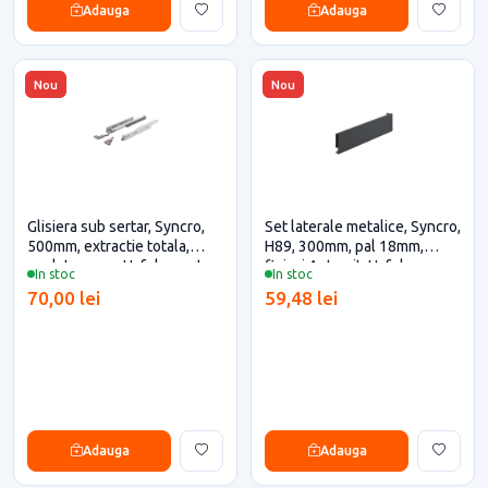
Adauga
Adauga
Nou
Nou
Glisiera sub sertar, Syncro,
Set laterale metalice, Syncro,
500mm, extractie totala,
H89, 300mm, pal 18mm,
push to open, Hafele pentru
finisaj Antracit, Hafele
In stoc
In stoc
casa si proiecte eficiente
70,00 lei
59,48 lei
Adauga
Adauga