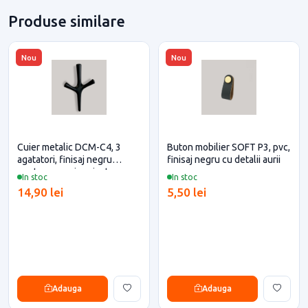
Produse similare
Nou
Nou
Cuier metalic DCM-C4, 3
Buton mobilier SOFT P3, pvc,
agatatori, finisaj negru
finisaj negru cu detalii aurii
pentru casa si proiecte
In stoc
In stoc
eficiente
14,90 lei
5,50 lei
Adauga
Adauga