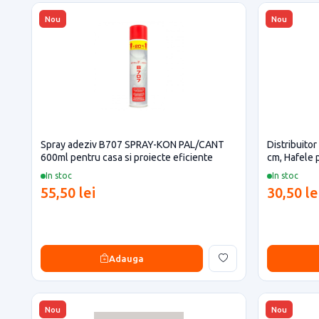
Nou
Nou
Spray adeziv B707 SPRAY-KON PAL/CANT
Distribuitor
600ml pentru casa si proiecte eficiente
cm, Hafele 
In stoc
In stoc
55,50 lei
30,50 le
Adauga
Nou
Nou