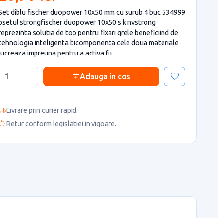
Set diblu fischer duopower 10x50 mm cu surub 4 buc 534999
psetul strongfischer duopower 10x50 s k nvstrong
reprezinta solutia de top pentru fixari grele beneficiind de
tehnologia inteligenta bicomponenta cele doua materiale
lucreaza impreuna pentru a activa fu
Adauga in cos
Livrare prin curier rapid.
Retur conform legislatiei in vigoare.