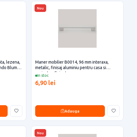
Nou
ta, lezena,
Maner mobilier B0014, 96 mm interaxa,
ando Blum
metalic, finisaj aluminiu pentru casa si
proiecte eficiente
In stoc
6,90 lei
Adauga
Nou