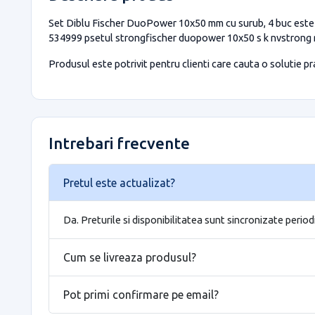
Set Diblu Fischer DuoPower 10x50 mm cu surub, 4 buc este d
534999 psetul strongfischer duopower 10x50 s k nvstrong re
Produsul este potrivit pentru clienti care cauta o solutie prac
Intrebari frecvente
Pretul este actualizat?
Da. Preturile si disponibilitatea sunt sincronizate period
Cum se livreaza produsul?
Pot primi confirmare pe email?