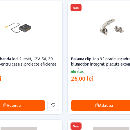
Nou
 banda led, 2 iesiri, 12V, 5A, 20
Balama clip-top 95 grade, incadra
pentru casa si proiecte eficiente
blumotion integrat, placuta exp
pentru casa si proiecte eficiente
In stoc
i
26,00 lei
Adauga
Adauga
Nou