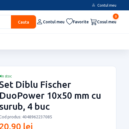
Contul meu
0
Cauta
Contul meu
Favorite
Cosul meu
In stoc
Set Diblu Fischer
DuoPower 10x50 mm cu
surub, 4 buc
Cod produs: 4048962237085
20,90 lei