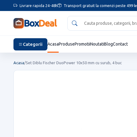
Livrare rapida 24-48h
Transport gratuit la comenzi peste 499 le
Box
Deal
Categorii
Acasa
Produse
Promotii
Noutati
Blog
Contact
Acasa
/
Set Diblu Fischer DuoPower 10x50 mm cu surub, 4 buc