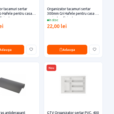
r tacamuri sertar
Organizator tacamuri sertar
 Hafele pentru casa si
300mm Gri Hafele pentru casa si
ficiente
proiecte eficiente
In stoc
ei
22,00 lei
Adauga
Adauga
Nou
as antiderapant
GTV Organizator sertar PVC, 400