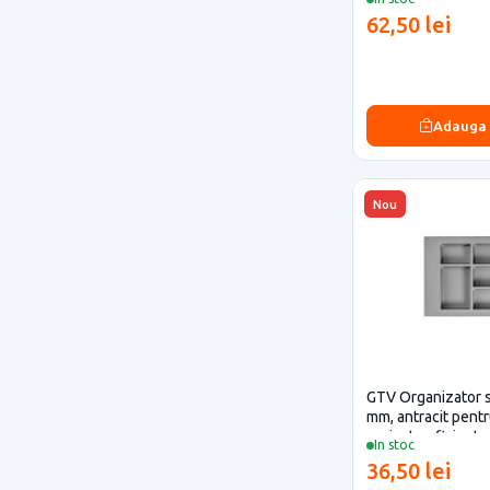
62,50 lei
Adauga
Nou
GTV Organizator s
mm, antracit pentr
proiecte eficiente
In stoc
36,50 lei