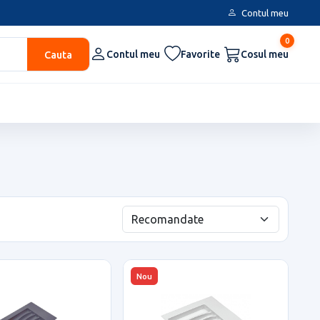
Contul meu
0
Cauta
Contul meu
Favorite
Cosul meu
Nou