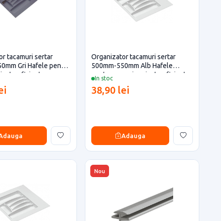
r tacamuri sertar
Organizator tacamuri sertar
mm Gri Hafele pentru
500mm-550mm Alb Hafele
oiecte eficiente
pentru casa si proiecte eficiente
In stoc
ei
38,90 lei
Adauga
Adauga
Nou