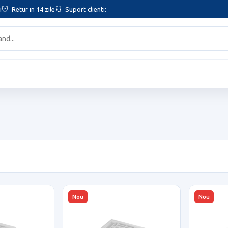
i
Retur in 14 zile
Suport clienti:
Nou
Nou