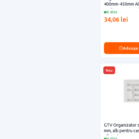
400mm-450mm Alb
pentru casa si pro
In stoc
34,06 lei
Adauga
Nou
GTV Organizator s
mm, alb pentru cas
eficiente
In stoc