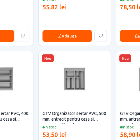
55,82 lei
78,50 l
Adauga
Nou
Nou
ertar PVC, 400
GTV Organizator sertar PVC, 500
GTV Organ
u casa si
mm, antracit pentru casa si
mm, antrac
proiecte eficiente
proiecte e
In stoc
In stoc
53,50 lei
58,90 l