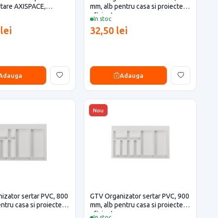
rtare AXISPACE,
mm, alb pentru casa si proiecte
eficiente
In stoc
lei
32,50 lei
Adauga
Adauga
Nou
izator sertar PVC, 800
GTV Organizator sertar PVC, 900
ntru casa si proiecte
mm, alb pentru casa si proiecte
eficiente
In stoc