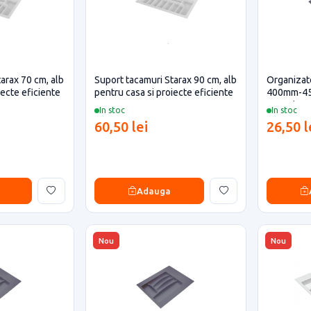
arax 70 cm, alb
Suport tacamuri Starax 90 cm, alb
Organizato
iecte eficiente
pentru casa si proiecte eficiente
400mm-450
casa si pr
In stoc
In stoc
60,50 lei
26,50 l
Adauga
Nou
Nou