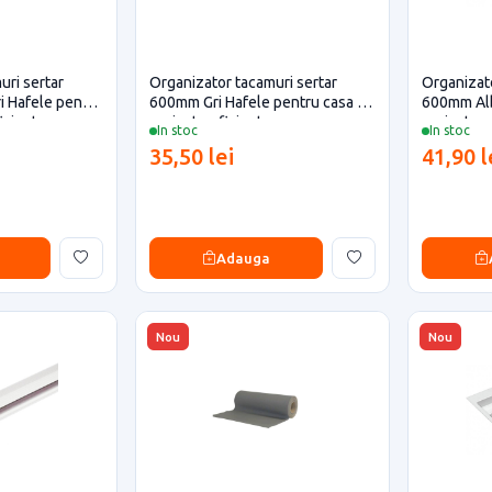
uri sertar
Organizator tacamuri sertar
Organizato
 Hafele pentru
600mm Gri Hafele pentru casa si
600mm Alb
ficiente
proiecte eficiente
proiecte e
In stoc
In stoc
35,50 lei
41,90 l
Adauga
Nou
Nou