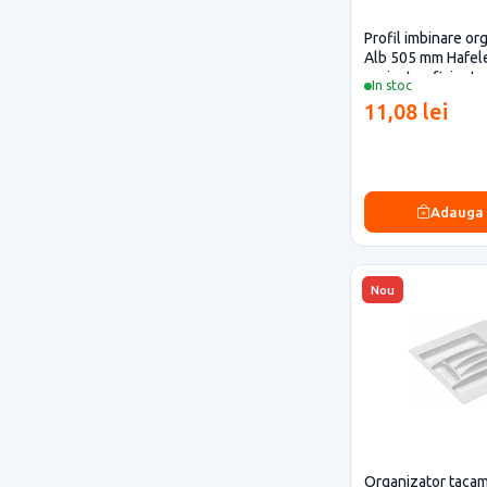
Profil imbinare or
Alb 505 mm Hafele
proiecte eficiente
In stoc
11,08 lei
Adauga
Nou
Organizator tacam