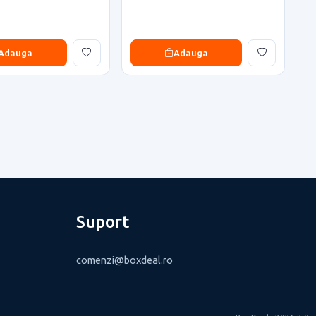
Adauga
Adauga
Suport
comenzi@boxdeal.ro