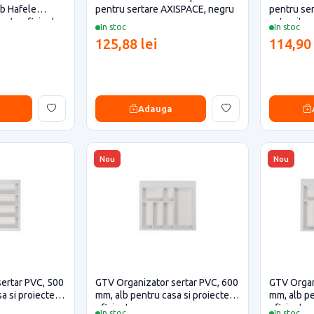
 Hafele
pentru sertare AXISPACE, negru
pentru se
iecte eficiente
antracit
In stoc
In stoc
125,88 lei
114,90 
Adauga
Nou
Nou
ertar PVC, 500
GTV Organizator sertar PVC, 600
GTV Organ
a si proiecte
mm, alb pentru casa si proiecte
mm, alb pe
eficiente
eficiente
In stoc
In stoc