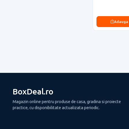
Adauga
BoxDeal.ro
Magazin online pentru produse de casa, gradina si proiecte
practice, cu disponibilitate actualizata periodic.