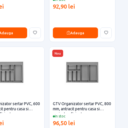
ei
92,90 lei
Adauga
Adauga
Nou
izator sertar PVC, 600
GTV Organizator sertar PVC, 800
it pentru casa si
mm, antracit pentru casa si
ficiente
proiecte eficiente
In stoc
ei
96,50 lei