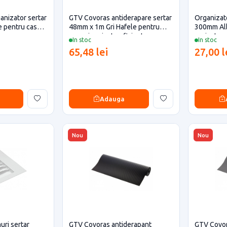
ganizator sertar
GTV Covoras antiderapare sertar
Organizato
 pentru casa si
48mm x 1m Gri Hafele pentru
300mm Alb
casa si proiecte eficiente
proiecte e
In stoc
In stoc
65,48 lei
27,00 l
Adauga
Nou
Nou
uri sertar
GTV Covoras antiderapant
GTV Covor