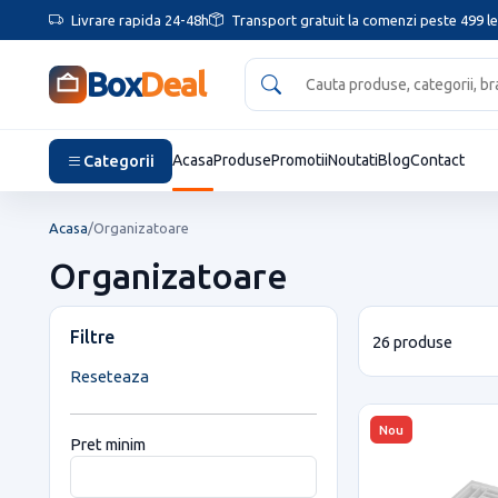
Livrare rapida 24-48h
Transport gratuit la comenzi peste 499 le
Box
Deal
Categorii
Acasa
Produse
Promotii
Noutati
Blog
Contact
Acasa
/
Organizatoare
Organizatoare
Filtre
26 produse
Reseteaza
Nou
Pret minim