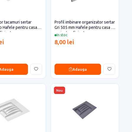
r tacamuri sertar
Profil imbinare organizator sertar
 Hafele pentru casa si
Gri 505 mm Hafele pentru casa si
ficiente
proiecte eficiente
In stoc
ei
8,00 lei
Adauga
Adauga
Nou