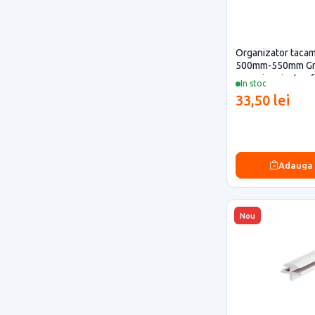
Organizator tacam
500mm-550mm Gri
casa si proiecte e
In stoc
33,50 lei
Adauga
Nou