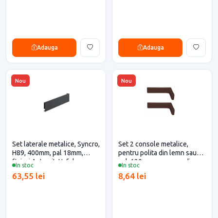
Adauga
Adauga
Nou
Nou
Set laterale metalice, Syncro,
Set 2 console metalice,
H89, 400mm, pal 18mm,
pentru polita din lemn sau
finisaj Antracit, Hafele
pal, 120mm, cu masca din
In stoc
In stoc
plastic, maro
63,55 lei
8,64 lei