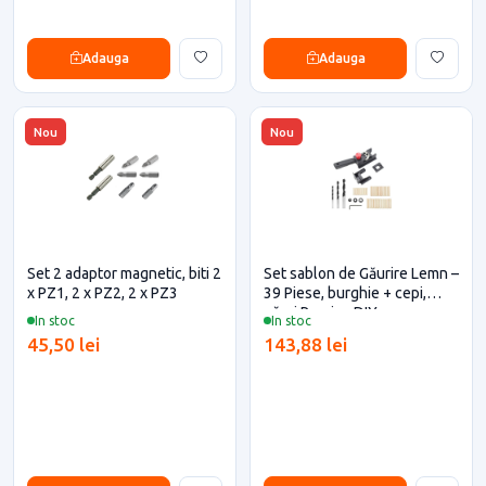
Adauga
Adauga
Nou
Nou
Set 2 adaptor magnetic, biti 2
Set sablon de Găurire Lemn –
x PZ1, 2 x PZ2, 2 x PZ3
39 Piese, burghie + cepi,
găuri Precise DIY
In stoc
In stoc
45,50 lei
143,88 lei