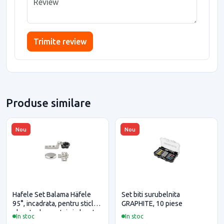
Trimite review
Produse similare
Nou
Nou
Hafele Set Balama Häfele
Set biti surubelnita
95°, incadrata, pentru sticla,
GRAPHITE, 10 piese
placuta de montaj si placuta
In stoc
In stoc
acoperire, finisaj crom