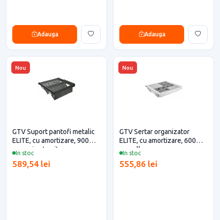
Adauga
Adauga
Nou
Nou
GTV Suport pantofi metalic
GTV Sertar organizator
ELITE, cu amortizare, 900
ELITE, cu amortizare, 600
mm, gri antracit
mm, alb
In stoc
In stoc
589,54 lei
555,86 lei