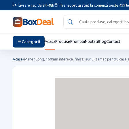
Livrare rapida 24-48h
Transport gratuit la comenzi peste 499 le
Box
Deal
Categorii
Acasa
Produse
Promotii
Noutati
Blog
Contact
Acasa
/
Maner Long, 160mm interaxa, finisaj auriu, zamac pentru casa si