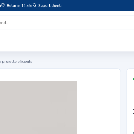
i
Retur in 14 zile
Suport clienti:
 proiecte eficiente