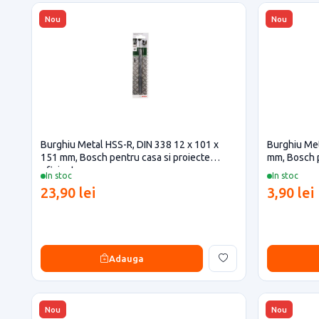
Nou
Nou
Burghiu Metal HSS-R, DIN 338 12 x 101 x
Burghiu Met
151 mm, Bosch pentru casa si proiecte
mm, Bosch p
eficiente
In stoc
In stoc
23,90 lei
3,90 lei
Adauga
Nou
Nou