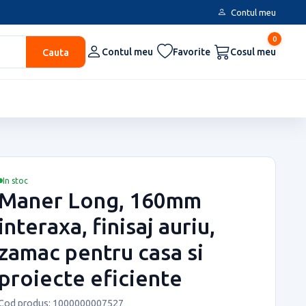
Contul meu
0
Cauta
Contul meu
Favorite
Cosul meu
In stoc
Maner Long, 160mm
interaxa, finisaj auriu,
zamac pentru casa si
proiecte eficiente
Cod produs: 1000000007527