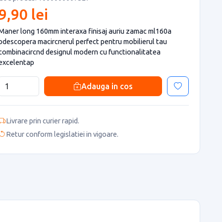
9,90 lei
Maner long 160mm interaxa finisaj auriu zamac ml160a
pdescopera macircnerul perfect pentru mobilierul tau
combinacircnd designul modern cu functionalitatea
excelentap
Adauga in cos
Livrare prin curier rapid.
Retur conform legislatiei in vigoare.