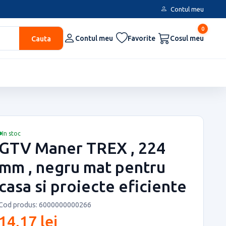
Contul meu
0
Cauta
Contul meu
Favorite
Cosul meu
In stoc
GTV Maner TREX , 224
mm , negru mat pentru
casa si proiecte eficiente
Cod produs: 6000000000266
14,17 lei