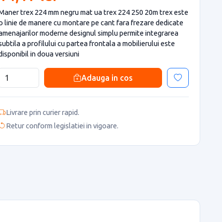
Maner trex 224 mm negru mat ua trex 224 250 20m trex este
o linie de manere cu montare pe cant fara frezare dedicate
amenajarilor moderne designul simplu permite integrarea
subtila a profilului cu partea frontala a mobilierului este
disponibil in doua versiuni
Adauga in cos
Livrare prin curier rapid.
Retur conform legislatiei in vigoare.