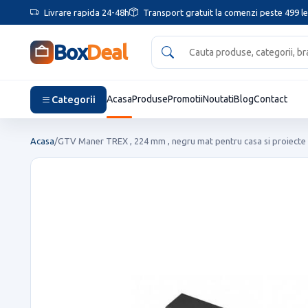
Livrare rapida 24-48h
Transport gratuit la comenzi peste 499 le
Box
Deal
Categorii
Acasa
Produse
Promotii
Noutati
Blog
Contact
Acasa
/
GTV Maner TREX , 224 mm , negru mat pentru casa si proiecte 