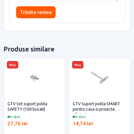
Trimite review
Produse similare
Nou
Nou
GTV Set suport polita
GTV Suport polita SMART
SAFETY (100 bucati)
pentru casa si proiecte
eficiente
In stoc
In stoc
27,76 lei
14,74 lei