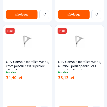
Adauga
Adauga
Nou
Nou
GTV Consola metalica WB24,
GTV Consola metalica WB24,
crom pentru casa si proiecte
aluminiu periat pentru casa si
eficiente
proiecte eficiente
In stoc
In stoc
34,40 lei
38,13 lei