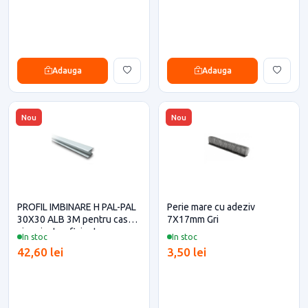
Adauga
Adauga
Nou
Nou
PROFIL IMBINARE H PAL-PAL
Perie mare cu adeziv
30X30 ALB 3M pentru casa
7X17mm Gri
si proiecte eficiente
In stoc
In stoc
42,60 lei
3,50 lei