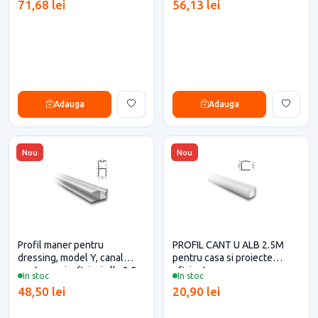
71,68 lei
56,13 lei
Adauga
Adauga
Nou
Nou
Profil maner pentru
PROFIL CANT U ALB 2.5M
dressing, model Y, canal
pentru casa si proiecte
pentru perie, finisaj alb, 2.5
eficiente
In stoc
In stoc
metri
48,50 lei
20,90 lei