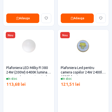
Adauga
Adauga
Nou
Nou
Plafoniera LED Milky FI 380
Plafoniera Led pentru
24W (200W) 6400K lumina
camera copiilor 24W 2400lm
rece pentru casa si proiecte
6500k lumina rece
In stoc
In stoc
eficiente
113,68 lei
121,51 lei