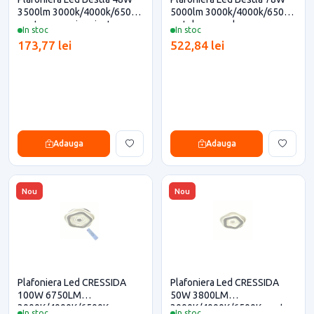
3500lm 3000k/4000k/6500k
5000lm 3000k/4000k/6500k
pentru casa si proiecte
cu telecomanda
In stoc
In stoc
eficiente
173,77 lei
522,84 lei
Adauga
Adauga
Nou
Nou
Plafoniera Led CRESSIDA
Plafoniera Led CRESSIDA
100W 6750LM
50W 3800LM
3000K/4000K/6500K cu
3000K/4000K/6500K pentru
In stoc
In stoc