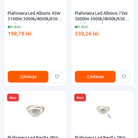
Plafoniera Led Albiorix 45W
Plafoniera Led Albiorix 75W
3100lm 3000k/4000k/6500k
5000lm 3000k/4000k/6500k
pentru casa si proiecte
cu telecomanda
In stoc
In stoc
eficiente
198,79 lei
530,26 lei
Adauga
Adauga
Nou
Nou
Plafoniera Led Bestla 48W
Plafoniera Led Bestla 78W