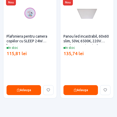
Nou
Nou
Plafoniera pentru camera
Panou led incastrabil, 60x60
copiilor cu SLEEP 24W
slim, 50W, 6500K, 220V
lumina rece
pentru casa si proiecte
In stoc
In stoc
eficiente
115,81 lei
135,74 lei
Adauga
Adauga