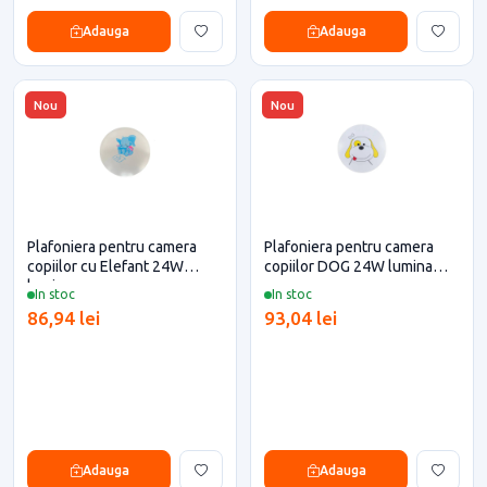
Adauga
Adauga
Nou
Nou
Plafoniera pentru camera
Plafoniera pentru camera
copiilor cu Elefant 24W
copiilor DOG 24W lumina
lumina rece
rece
In stoc
In stoc
86,94 lei
93,04 lei
Adauga
Adauga