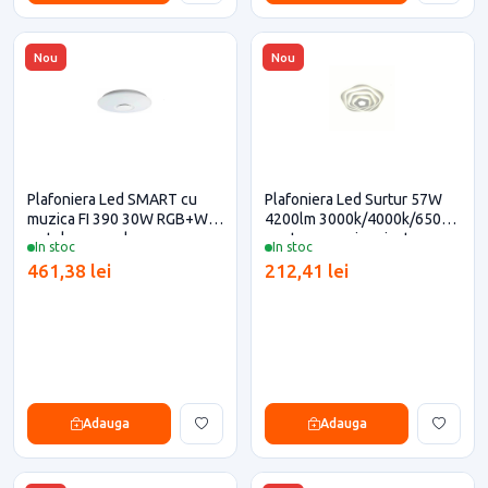
Nou
Nou
Plafoniera Led SMART cu
Plafoniera Led Surtur 57W
muzica FI 390 30W RGB+W
4200lm 3000k/4000k/6500k
cu telecomanda
pentru casa si proiecte
In stoc
In stoc
eficiente
461,38 lei
212,41 lei
Adauga
Adauga