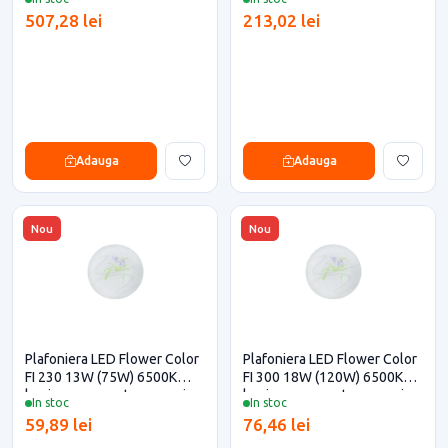
telecomanda
casa si proiecte eficiente
507,28 lei
213,02 lei
Adauga
Adauga
Nou
Nou
Plafoniera LED Flower Color
Plafoniera LED Flower Color
FI 230 13W (75W) 6500K
FI 300 18W (120W) 6500K
lumina rece pentru casa si
lumina rece pentru casa si
In stoc
In stoc
proiecte eficiente
proiecte eficiente
59,89 lei
76,46 lei