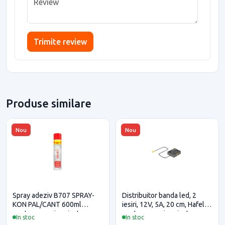
Trimite review
Produse similare
Nou
Nou
Spray adeziv B707 SPRAY-
Distribuitor banda led, 2
KON PAL/CANT 600ml
iesiri, 12V, 5A, 20 cm, Hafele
pentru casa si proiecte
pentru casa si proiecte
In stoc
In stoc
eficiente
eficiente