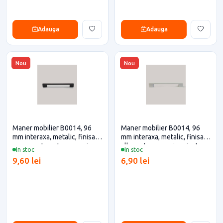
Adauga
Adauga
Nou
Nou
Maner mobilier B0014, 96
Maner mobilier B0014, 96
mm interaxa, metalic, finisaj
mm interaxa, metalic, finisaj
negru mat pentru casa si
alb pentru casa si proiecte
In stoc
In stoc
proiecte eficiente
eficiente
9,60 lei
6,90 lei