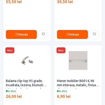
55,50 lei
30,50 lei
Adauga
Adauga
Nou
Nou
Balama clip-top 95 grade,
Maner mobilier B0014, 96
incadrata, lezena, blumotion
mm interaxa, metalic, finisaj
integrat, placuta expando
aluminiu pentru casa si
In stoc
In stoc
Blum pentru casa si proiecte
proiecte eficiente
26,00 lei
6,90 lei
eficiente