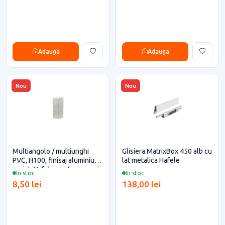
Adauga
Adauga
Nou
Nou
Multiangolo / multiunghi
Glisiera MatrixBox 450 alb cu
PVC, H100, finisaj aluminiu
lat metalica Hafele
periat, Hafele pentru casa si
In stoc
In stoc
proiecte eficiente
8,50 lei
138,00 lei