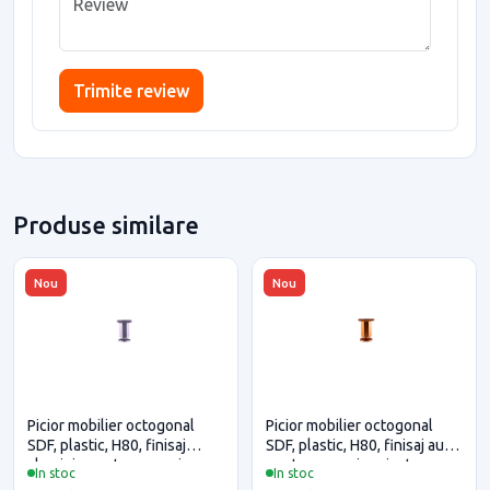
Trimite review
Produse similare
Nou
Nou
Picior mobilier octogonal
Picior mobilier octogonal
SDF, plastic, H80, finisaj
SDF, plastic, H80, finisaj auriu
aluminiu pentru casa si
pentru casa si proiecte
In stoc
In stoc
proiecte eficiente
eficiente