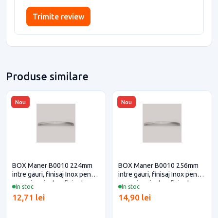
Trimite review
Produse similare
Nou
Nou
BOX Maner B0010 224mm
BOX Maner B0010 256mm
intre gauri, finisaj Inox pentru
intre gauri, finisaj Inox pentru
casa si proiecte eficiente
casa si proiecte eficiente
In stoc
In stoc
12,71 lei
14,90 lei