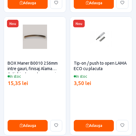
Adauga
Adauga
Nou
Nou
BOX Maner B0010 256mm
Tip-on / push to open LAMA
intre gauri, finisaj Alama
ECO cu placuta
Antichizata pentru casa si
In stoc
In stoc
proiecte eficiente
15,35 lei
3,50 lei
Adauga
Adauga