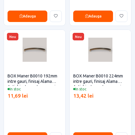
Adauga
Adauga
Nou
Nou
BOX Maner B0010 192mm
BOX Maner B0010 224mm
intre gauri, finisaj Alama
intre gauri, finisaj Alama
Antichizata pentru casa si
Antichizata pentru casa si
In stoc
In stoc
proiecte eficiente
proiecte eficiente
11,69 lei
13,42 lei