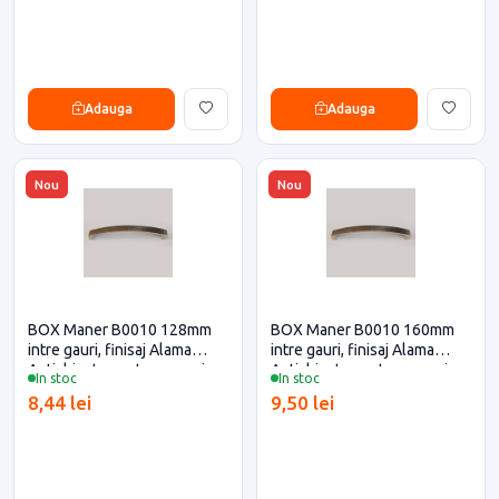
Adauga
Adauga
Nou
Nou
BOX Maner B0010 128mm
BOX Maner B0010 160mm
intre gauri, finisaj Alama
intre gauri, finisaj Alama
Antichizata pentru casa si
Antichizata pentru casa si
In stoc
In stoc
proiecte eficiente
proiecte eficiente
8,44 lei
9,50 lei