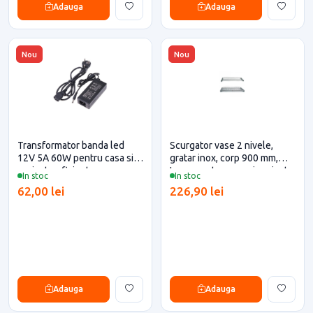
Adauga
Adauga
Nou
Nou
Transformator banda led
Scurgator vase 2 nivele,
12V 5A 60W pentru casa si
gratar inox, corp 900 mm,
proiecte eficiente
Inoxa pentru casa si proiecte
In stoc
In stoc
eficiente
62,00 lei
226,90 lei
Adauga
Adauga