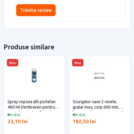
Trimite review
Produse similare
Nou
Nou
Spray vopsea alb portelan
Scurgator vase 2 nivele,
400 ml Denbraven pentru
gratar inox, corp 600 mm,
casa si proiecte eficiente
Inoxa pentru casa si proiecte
In stoc
In stoc
eficiente
33,10 lei
182,50 lei