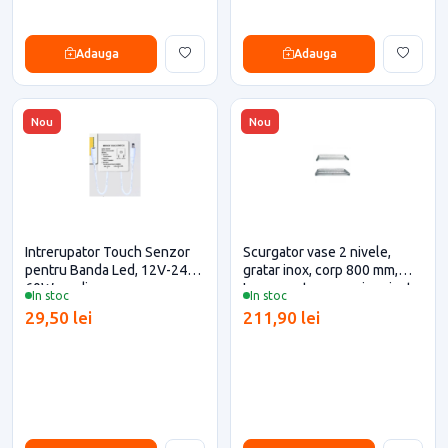
Adauga
Adauga
Nou
Nou
Intrerupator Touch Senzor
Scurgator vase 2 nivele,
pentru Banda Led, 12V-24V,
gratar inox, corp 800 mm,
60W, cu dimare
Inoxa pentru casa si proiecte
In stoc
In stoc
eficiente
29,50 lei
211,90 lei