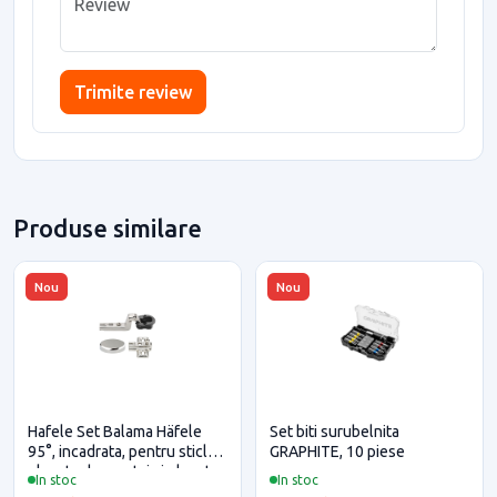
Trimite review
Produse similare
Nou
Nou
Hafele Set Balama Häfele
Set biti surubelnita
95°, incadrata, pentru sticla,
GRAPHITE, 10 piese
placuta de montaj si placuta
In stoc
In stoc
acoperire, finisaj crom