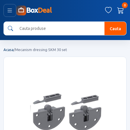
0
Box
Deal
Cauta
Acasa
/
Mecanism dressing SKM 30 set