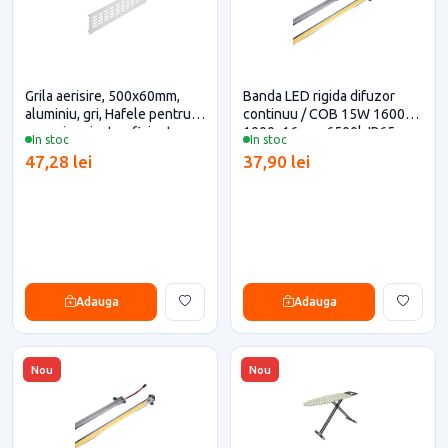
Grila aerisire, 500x60mm,
Banda LED rigida difuzor
aluminiu, gri, Hafele pentru
continuu / COB 15W 1600Lm
casa si proiecte eficiente
1000x16 mm 6500k IP65
In stoc
In stoc
220V pentru casa si proiecte
47,28 lei
37,90 lei
eficiente
Adauga
Adauga
Nou
Nou