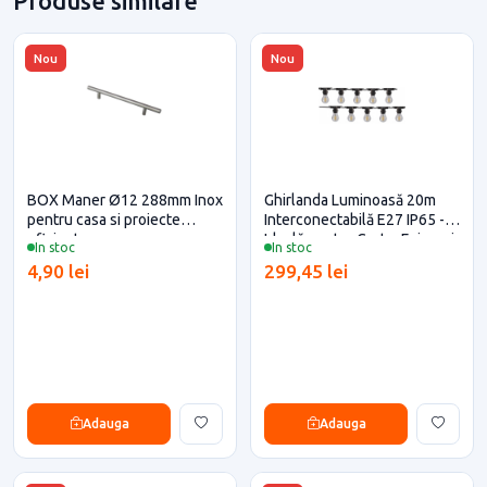
Produse similare
Nou
Nou
BOX Maner Ø12 288mm Inox
Ghirlanda Luminoasă 20m
pentru casa si proiecte
Interconectabilă E27 IP65 -
eficiente
Ideală pentru Curte, Foișor și
In stoc
In stoc
Grădină de Vară
4,90 lei
299,45 lei
Adauga
Adauga