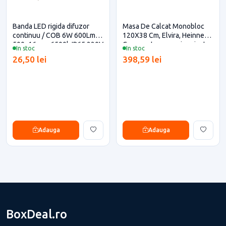
Banda LED rigida difuzor
Masa De Calcat Monobloc
continuu / COB 6W 600Lm
120X38 Cm, Elvira, Heinner
500x16 mm 6500k IP65 220V
Care pentru casa si proiecte
In stoc
In stoc
pentru casa si proiecte
eficiente
26,50 lei
398,59 lei
eficiente
Adauga
Adauga
BoxDeal.ro