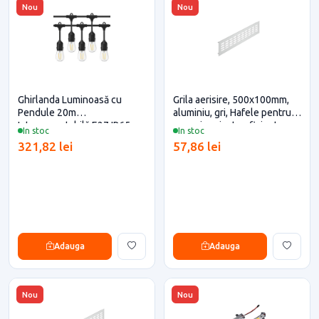
Nou
Nou
Ghirlanda Luminoasă cu
Grila aerisire, 500x100mm,
Pendule 20m
aluminiu, gri, Hafele pentru
Interconectabilă E27 IP65 -
casa si proiecte eficiente
In stoc
In stoc
Ideală pentru Curte, Foișor și
321,82 lei
57,86 lei
Grădină de Vară
Adauga
Adauga
Nou
Nou