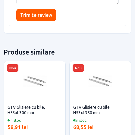
Trimite review
Produse similare
Nou
Nou
GTV Glisiere cu bile,
GTV Glisiere cu bile,
H53xL300 mm
H53xL350 mm
In stoc
In stoc
58,91 lei
68,55 lei