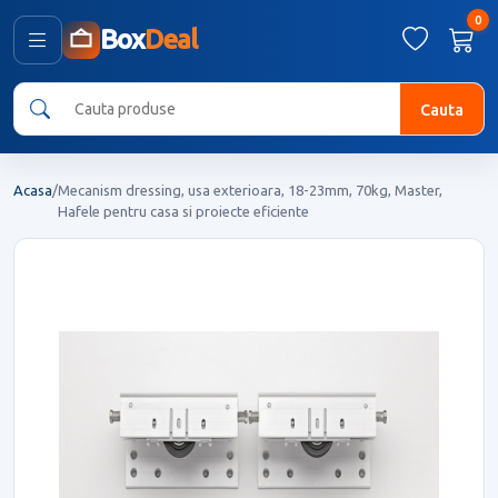
0
Box
Deal
Cauta
Acasa
/
Mecanism dressing, usa exterioara, 18-23mm, 70kg, Master,
Hafele pentru casa si proiecte eficiente