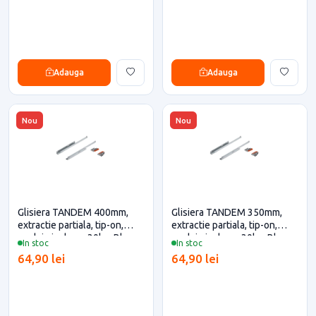
Adauga
Adauga
Nou
Nou
Glisiera TANDEM 400mm,
Glisiera TANDEM 350mm,
extractie partiala, tip-on,
extractie partiala, tip-on,
cuplaje incluse, 30kg, Blum
cuplaje incluse, 30kg, Blum
In stoc
In stoc
pentru casa si proiecte
pentru casa si proiecte
64,90 lei
64,90 lei
eficiente
eficiente