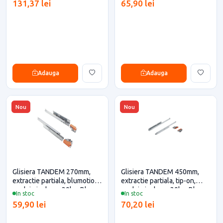
131,37 lei
65,90 lei
eficiente
eficiente
Adauga
Adauga
Nou
Nou
Glisiera TANDEM 270mm,
Glisiera TANDEM 450mm,
extractie partiala, blumotion,
extractie partiala, tip-on,
cuplaje incluse, 30kg, Blum
cuplaje incluse, 30kg, Blum
In stoc
In stoc
pentru casa si proiecte
pentru casa si proiecte
59,90 lei
70,20 lei
eficiente
eficiente