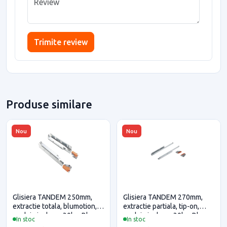
Trimite review
Produse similare
Nou
Nou
Glisiera TANDEM 250mm,
Glisiera TANDEM 270mm,
extractie totala, blumotion,
extractie partiala, tip-on,
cuplaje incluse, 30kg, Blum
cuplaje incluse, 30kg, Blum
In stoc
In stoc
pentru casa si proiecte
pentru casa si proiecte