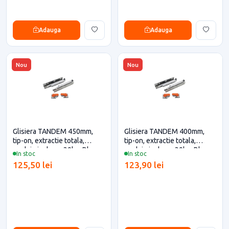
Adauga
Adauga
Nou
Nou
Glisiera TANDEM 450mm,
Glisiera TANDEM 400mm,
tip-on, extractie totala,
tip-on, extractie totala,
cuplaje incluse, 30kg, Blum
cuplaje incluse, 30kg, Blum
In stoc
In stoc
pentru casa si proiecte
pentru casa si proiecte
125,50 lei
123,90 lei
eficiente
eficiente