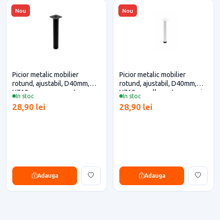
Nou
Nou
Picior metalic mobilier
Picior metalic mobilier
rotund, ajustabil, D40mm,
rotund, ajustabil, D40mm,
H710mm, negru pentru casa
H710mm, alb pentru casa si
In stoc
In stoc
si proiecte eficiente
proiecte eficiente
28,90 lei
28,90 lei
Adauga
Adauga