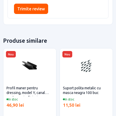
Trimite review
Produse similare
Nou
Nou
Profil maner pentru
Suport polita metalic cu
dressing, model Y, canal
masca neagra 100 buc
pentru perie, finisaj negru,
In stoc
In stoc
2.5 metri
46,90 lei
11,50 lei