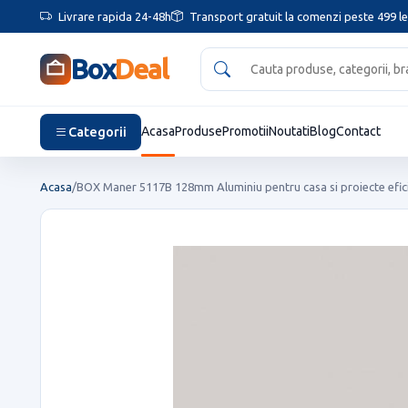
Livrare rapida 24-48h
Transport gratuit la comenzi peste 499 le
Box
Deal
Categorii
Acasa
Produse
Promotii
Noutati
Blog
Contact
Acasa
/
BOX Maner 5117B 128mm Aluminiu pentru casa si proiecte efic