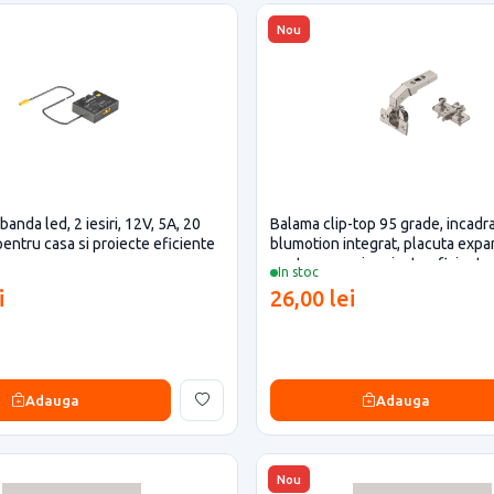
Nou
 banda led, 2 iesiri, 12V, 5A, 20
Balama clip-top 95 grade, incadra
pentru casa si proiecte eficiente
blumotion integrat, placuta exp
pentru casa si proiecte eficiente
In stoc
i
26,00 lei
Adauga
Adauga
Nou