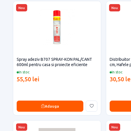
Nou
Nou
Spray adeziv B707 SPRAY-KON PAL/CANT
Distribuitor
600ml pentru casa si proiecte eficiente
cm, Hafele 
In stoc
In stoc
55,50 lei
30,50 le
Adauga
Nou
Nou