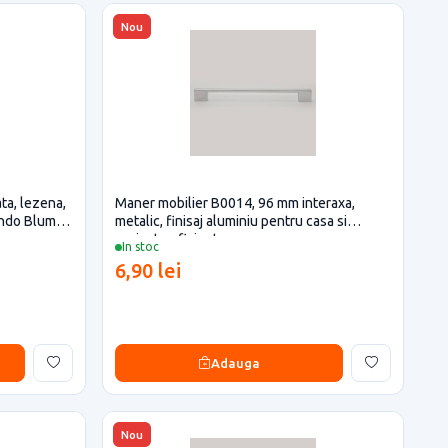
Nou
ta, lezena,
Maner mobilier B0014, 96 mm interaxa,
ando Blum
metalic, finisaj aluminiu pentru casa si
proiecte eficiente
In stoc
6,90 lei
Adauga
Nou