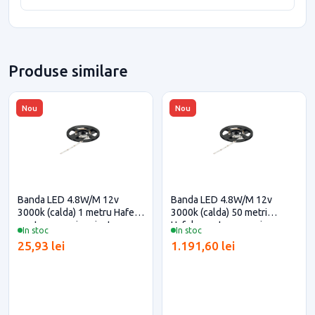
Produse similare
Nou
Nou
Banda LED 4.8W/M 12v
Banda LED 4.8W/M 12v
3000k (calda) 1 metru Hafele
3000k (calda) 50 metri
pentru casa si proiecte
Hafele pentru casa si
In stoc
In stoc
eficiente
proiecte eficiente
25,93 lei
1.191,60 lei