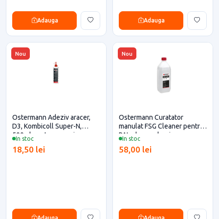
Adauga
Adauga
Nou
Nou
Ostermann Adeziv aracer,
Ostermann Curatator
D3, Kombicoll Super-N,
manulat FSG Cleaner pentru
500ml pentru casa si
PAL, duza pulverizare,
In stoc
In stoc
proiecte eficiente
lamaie, creion, pix, marker 1L
18,50 lei
58,00 lei
Adauga
Adauga