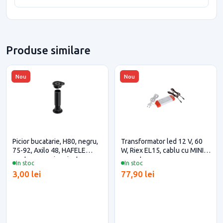
Produse similare
Nou
Nou
Picior bucatarie, H80, negru,
Transformator led 12 V, 60
75-92, Axilo 48, HAFELE
W, Riex EL15, cablu cu MINI
pentru casa si proiecte
conector
In stoc
In stoc
eficiente
3,00 lei
77,90 lei