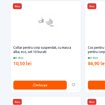
Nou
Nou
Coltar pentru corp suspendat, cu masca
Cos pentru 
alba, eco, set 10 bucati
pentru cor
In stoc
In stoc
10,50 lei
86,90 le
Adauga
Nou
Nou