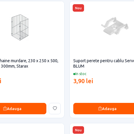
Nou
haine murdare, 230 x 250 x 500,
Suport perete pentru cablu Serv
p 300mm, Starax
BLUM
In stoc
i
3,90 lei
Adauga
Adauga
Nou