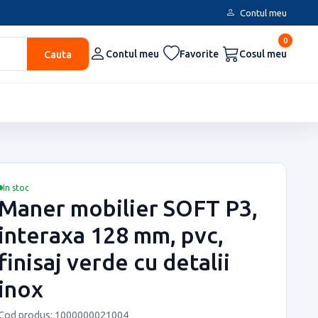
Contul meu
0
Cauta
Contul meu
Favorite
Cosul meu
In stoc
Maner mobilier SOFT P3,
interaxa 128 mm, pvc,
finisaj verde cu detalii
inox
Cod produs: 1000000021004