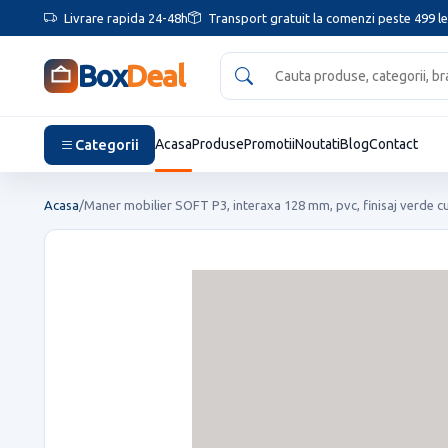
Livrare rapida 24-48h
Transport gratuit la comenzi peste 499 le
Box
Deal
Categorii
Acasa
Produse
Promotii
Noutati
Blog
Contact
Acasa
/
Maner mobilier SOFT P3, interaxa 128 mm, pvc, finisaj verde cu 