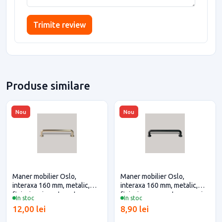
Trimite review
Produse similare
Nou
Nou
Maner mobilier Oslo,
Maner mobilier Oslo,
interaxa 160 mm, metalic,
interaxa 160 mm, metalic,
finisaj auriu mat pentru casa
finisaj negru pentru casa si
In stoc
In stoc
si proiecte eficiente
proiecte eficiente
12,00 lei
8,90 lei