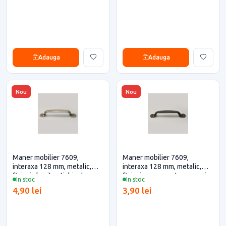
Adauga
Adauga
Nou
Nou
Maner mobilier 7609,
Maner mobilier 7609,
interaxa 128 mm, metalic,
interaxa 128 mm, metalic,
finisaj alamit antichizat
finisaj negru pentru casa si
In stoc
In stoc
pentru casa si proiecte
proiecte eficiente
4,90 lei
3,90 lei
eficiente