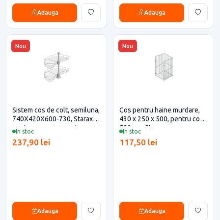
Adauga
Adauga
Nou
Nou
Sistem cos de colt, semiluna,
Cos pentru haine murdare,
740X420X600-730, Starax
430 x 250 x 500, pentru corp
pentru casa si proiecte
500mm, Starax
In stoc
In stoc
eficiente
237,90 lei
117,50 lei
Adauga
Adauga