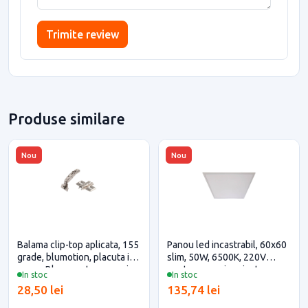
Trimite review
Produse similare
Nou
Nou
Balama clip-top aplicata, 155
Panou led incastrabil, 60x60
grade, blumotion, placuta in
slim, 50W, 6500K, 220V
cruce, Blum pentru casa si
pentru casa si proiecte
In stoc
In stoc
proiecte eficiente
eficiente
28,50 lei
135,74 lei