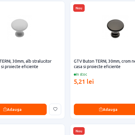
Nou
ERNI, 30mm, alb stralucitor
GTV Buton TERNI, 30mm, crom n
si proiecte eficiente
casa si proiecte eficiente
In stoc
5,21 lei
Adauga
Adauga
Nou