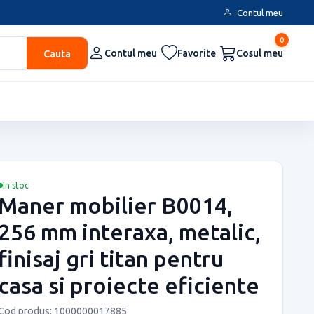
Contul meu
0
Cauta
Contul meu
Favorite
Cosul meu
In stoc
Maner mobilier B0014,
256 mm interaxa, metalic,
finisaj gri titan pentru
casa si proiecte eficiente
Cod produs: 1000000017885