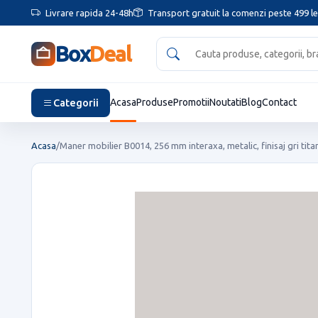
Livrare rapida 24-48h
Transport gratuit la comenzi peste 499 le
Box
Deal
Categorii
Acasa
Produse
Promotii
Noutati
Blog
Contact
Acasa
/
Maner mobilier B0014, 256 mm interaxa, metalic, finisaj gri tita