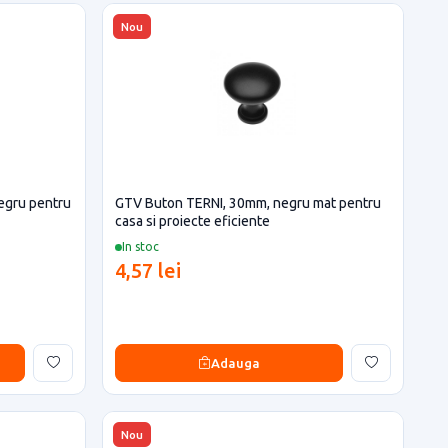
Nou
egru pentru
GTV Buton TERNI, 30mm, negru mat pentru
casa si proiecte eficiente
In stoc
4,57 lei
Adauga
Nou