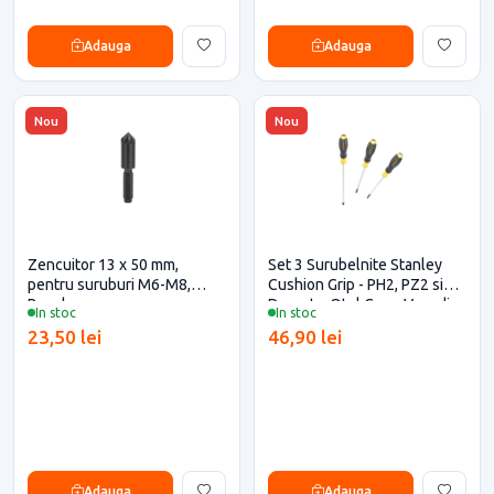
Adauga
Adauga
Nou
Nou
Zencuitor 13 x 50 mm,
Set 3 Surubelnite Stanley
pentru suruburi M6-M8,
Cushion Grip - PH2, PZ2 si
Bosch
Dreapta, Otel Crom Vanadiu
In stoc
In stoc
23,50 lei
46,90 lei
Adauga
Adauga