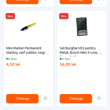
Nou
Nou
Mini Marker Permanent
Set Burghie HSS pentru
Stanley, varf subtire, negru
Metal, Bosch Mini X-Line, 7
pentru casa si proiecte
Piese, 2-10 mm
In stoc
In stoc
eficiente
4,50 lei
56,90 lei
Adauga
Adauga