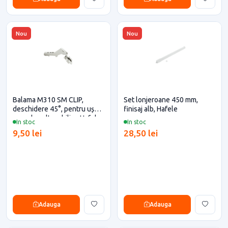
Nou
Nou
Balama M310 SM CLIP,
Set lonjeroane 450 mm,
deschidere 45°, pentru ușa
finisaj alb, Hafele
corp de colt mobilier, Hafele
In stoc
In stoc
9,50 lei
28,50 lei
Adauga
Adauga