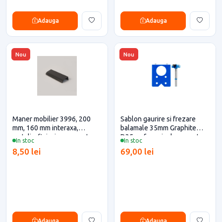
Adauga
Adauga
Nou
Nou
Maner mobilier 3996, 200
Sablon gaurire si frezare
mm, 160 mm interaxa,
balamale 35mm Graphite
metalic, finisaj negru mat
D35 cu freza inclusa pentru
In stoc
In stoc
pentru casa si proiecte
mobilier
8,50 lei
69,00 lei
eficiente
Adauga
Adauga