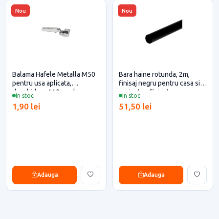
Nou
Nou
Balama Hafele Metalla M50
Bara haine rotunda, 2m,
pentru usa aplicata,
finisaj negru pentru casa si
deschidere 110 grade,
proiecte eficiente
In stoc
In stoc
placuța de montaj H=0 mm
1,90 lei
51,50 lei
inclusa
Adauga
Adauga